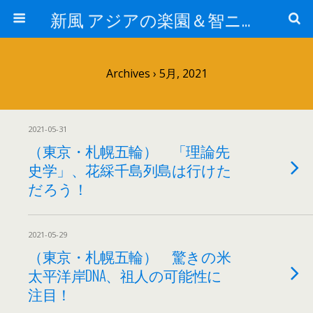
新風 アジアの楽園＆智ニア来富
Archives › 5月, 2021
2021-05-31
（東京・札幌五輪） 「理論先
史学」、花綵千島列島は行けた
だろう！
2021-05-29
（東京・札幌五輪） 驚きの米
太平洋岸DNA、祖人の可能性に
注目！