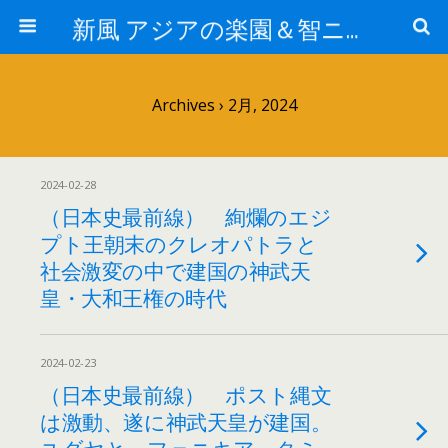
新風 アジアの楽園＆智ニア来富
Archives › 2月, 2024
2024-02-28
（日本史最前線） 絢爛のエジ
プト王朝末のクレオパトラと
社会激変の中で建国の神武天
皇・大和王権の時代
2024-02-23
（日本史最前線） ポスト縄文
は激動、遂に神武天皇が建国。
ユダヤと、フェニキア、タミ