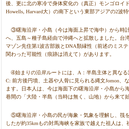
後、更に北の寒冷で身体変化の（真正）モンゴロイドは
Howells, Harvard大）の南下という東部アジアの2
③曙海沿岸・小島（今は海面上昇で海中）から時
へ、五島～種子島経由で沖縄へと拡散しました。台湾
マゾン先住第1波古部族とDNA類縁性（前述のミス
関わった可能性（痕跡は消えて）があります。
➃始まりの沿岸ルートには、A：半島主体と異なる
C: 前方後円墳、土器や人骨に見られる縄文Jomon、
ます。日本人は、今は海面下の曙海沿岸・小島から
巷間の「大陸・半島（当時は無く、山地）から来て
⑤曙海沿岸・小島の民が海象・気象を理解し、筏
したが約35kmもの対馬海峡を家族で越えた祖人は