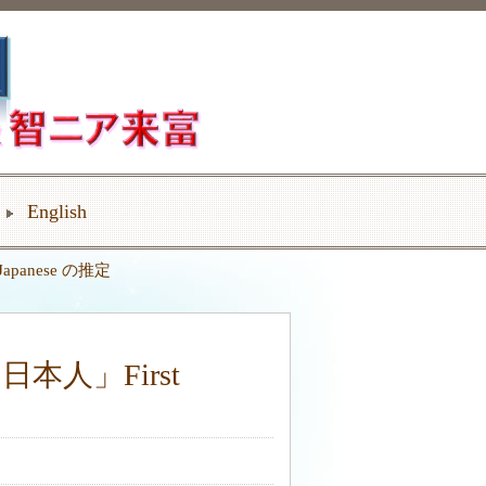
English
panese の推定
人」First