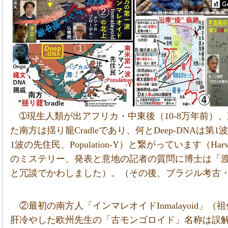
➀現生人類が出アフリカ・中東後（10-8万年前）
た南方は揺り籠Cradleであり、何とDeep-DNAは
1波の先住民、Population-Y）と繋がっています（Harvar
のミステリー、発表と意地の記者の質問に博士は「
と冗談でかわしました）。（その後、ブラジル考古・
②最初の南方人「インマレオイドInmalayoid」
肝冷やした欧州先生の「古モンゴロイド」名称は誤