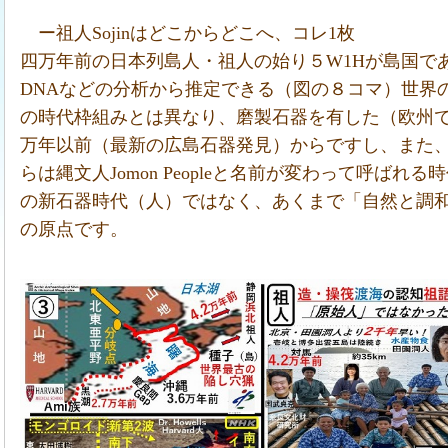
ー祖人Sojinはどこからどこへ、コレ1枚
四万年前の日本列島人・祖人の始り５W1Hが島国で
DNAなどの分析から推定できる（図の８コマ）世界
の時代枠組みとは異なり、磨製石器を有した（欧州で
万年以前（最新の広島石器発見）からですし、また、
らは縄文人Jomon Peopleと名前が変わって呼ば
の新石器時代（人）ではなく、あくまで「自然と調
の原点です。