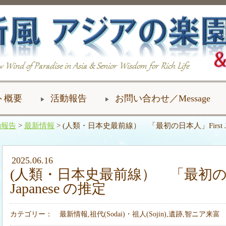
ト概要
活動報告
お問い合わせ／Message
動報告
>
最新情報
> (人類・日本史最前線） 「最初の日本人」First Ja
2025.06.16
(人類・日本史最前線） 「最初の日本
Japanese の推定
カテゴリー：
最新情報
,
祖代(Sodai)・祖人(Sojin)
,
遺跡
,
智ニア来富