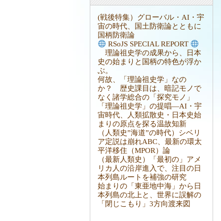
(戦後特集）グローバル・AI・宇
宙の時代、国土防衛論とともに
国柄防衛論
RSoJS SPECIAL REPORT
理論祖史学の成果から、日本
史の始まりと国柄の特色が浮か
ぶ。
何故、「理論祖史学」なの
か？ 歴史課目は、暗記モノで
なく諸学総合の「探究モノ」
「理論祖史学」の提唱―AI・宇
宙時代、人類拡散史・日本史始
まりの原点を探る温故知新
（人類史”海道”の時代）シベリ
ア定説は崩れABC、最新の環太
平洋移住（MPOR）論
（最新人類史）「最初の」アメ
リカ人の沿岸進入で、注目の日
本列島ルートを補強の研究
始まりの「東亜地中海」から日
本列島の北上と、世界に誤解の
「閉じこもり」3方向渡来図