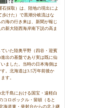
黒耀石採取）は、陸地の現出によ
いて歩けた）で黒潮分岐流はな
ちの海の行き来は、新聞が報じ
人の新大陸西海岸南下説の高ま
していた陸奥平野（四谷・迎賓
の進出の基盤であり実は既に仙
ていました。当時の日本海側は
す。北海道は3.5万年前後か
ります。
の北千島における国宝・遠軽白
のコロボックル・留頓（ると
yの北海道東・発射台からの北上継