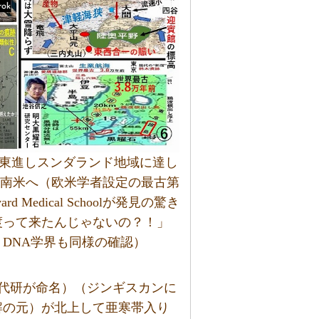
、東進しスンダランド地域に達し
第1波南米へ（欧米学者設定の最古第
d Medical Schoolが発見の驚き
渡って来たんじゃないの？！」
DNA学界も同様の確認）
（祖代研が命名）（ジンギスカンに
解の元）が北上して亜寒帯入り