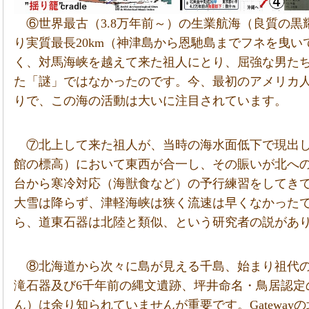
⑥世界最古（3.8万年前～）の生業航海（良質の
り実質最長20km（神津島から恩馳島までフネを曳
く、対馬海峡を越えて来た祖人にとり、屈強な男た
た「謎」ではなかったのです。今、最初のアメリカ
りで、この海の活動は大いに注目されています。
⑦北上して来た祖人が、当時の海水面低下で現出
館の標高）において東西が合一し、その賑いが北へ
台から寒冷対応（海獣食など）の予行練習をしてき
大雪は降らず、津軽海峡は狭く流速は早くなかったで
ら、道東石器は北陸と類似、という研究者の説があ
⑧北海道から次々に島が見える千島、始まり祖代
滝石器及び6千年前の縄文遺跡、坪井命名・鳥居認定
ん）は余り知られていませんが重要です。Gatewa