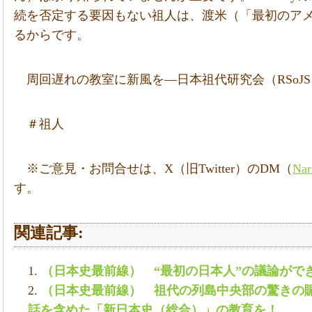
続を否定する要因もない祖人は、渡米（「最初のア
るからです。
周回遅れの教室に新風を―日本祖代研究会（RSoJS
＃祖人
※ご意見・お問合せは、X（旧Twitter）のDM（
Nar
す。
関連記事:
（日本史最前線） “最初の日本人”の議論がで
（日本史最前線） 祖代の列島中央部の驚きの賑
話を含めた「新日本史（総合）」の教育を！