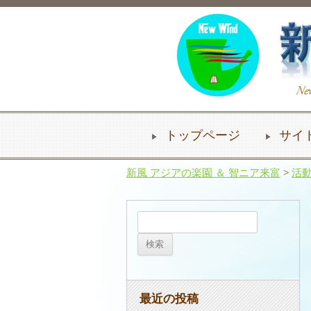
トップページ
サイ
新風 アジアの楽園 ＆ 智ニア来富
>
活
検
索:
最近の投稿