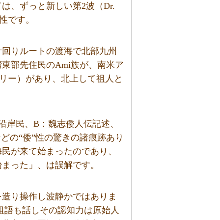
、ずっと新しい第2波（Dr.
波特性です。
計回りルートの渡海で北部九州
東部先住民のAmi族が、南米ア
テリー）があり、北上して祖人と
沿岸民、B：魏志倭人伝記述、
などの“倭”性の驚きの諸痕跡あり
海民が来て始まったのであり、
始まった」、は誤解です。
を造り操作し波静かではありま
、祖語も話しその認知力は原始人