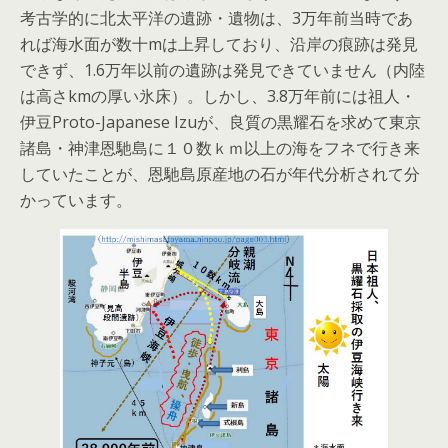
考古学的に北太平洋の遺跡・遺物は、3万年前当時であ
れば海水面が数十mは上昇しており、沿岸の痕跡は発見
できず、1.6万年以前の遺跡は発見できていません（内陸
は高さkmの厚い氷床）。しかし、3.8万年前には祖人・
伊豆Proto-Japanese Izuが、良質の黒耀石を求めて東京
諸島・神津恩馳島に１０数ｋｍ以上の海をフネで行き来
していたことが、恩馳島原産地の石が年代分析されて分
かっています。