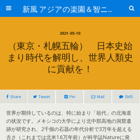
新風 アジアの楽園＆智ニア来富
2021-05-10
（東京・札幌五輪） 日本史始
まり時代を解明し、世界人類史
に貢献を！
Share
Tweet
Pin
Mail
SMS
世界が期待しているのは、特に始まり「祖代」の北海道
の状況です。メキシコの大学により北中部高地の洞窟遺
跡が研究され、2千個の石器の年代分析で3万年を超える
古さ（これまでは北米1.6万年前）が科学誌Natureに発