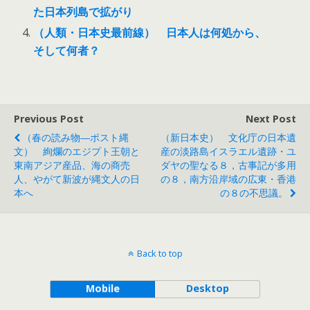
た日本列島で拡がり
（人類・日本史最前線） 日本人は何処から、
そして何者？
Previous Post
Next Post
（春の読み物―ポスト縄
（新日本史） 文化庁の日本遺
文） 絢爛のエジプト王朝と
産の淡路島イスラエル遺跡・ユ
東南アジア産品、海の商売
ダヤの聖なる８，古事記が多用
人、やがて新波が縄文人の日
の８，南方沿岸域の広東・香港
本へ
の８の不思議。
Back to top
Mobile
Desktop