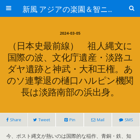
新風 アジアの楽園＆智ニア来富
2024-03-05
（日本史最前線） 祖人縄文に
国際の波、文化庁遺産・淡路ユ
ダヤ遺跡と神武・大和王権。あ
のソ連撃退の樋口ハルピン機関
長は淡路南部の浜出身。
Share
Tweet
Pin
Mail
SMS
今、ポスト縄文が熱いのは国際的な稲作、青銅・鉄、知