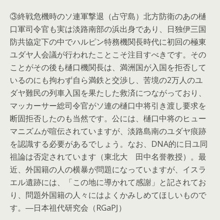
③終戦危機時のソ連軍撃退（占守島）北方防衛のあの樋
口軍司令官も実は淡路南部の浜出身であり、日独伊三国
防共協定下の中でハルピン特務機関長時代に初回の極東
ユダヤ人会議が行われたことこそ注目すべきです。その
ことがその後も樋口機関長は、満洲国が入国を拒否して
いるのにも拘わず自ら満鉄と交渉し、苦境の2万人のユ
ダヤ難民の列車入国を果たした救済につながっており、
マッカーサー総司令官がソ連の樋口中将引き渡し要求を
断固拒否したのも当然です。公には、樋口中将のヒュー
マニズムが喧伝されていますが、淡路島南のユダヤ痕跡
を認識する必要があるでしょう。なお、DNA的に日ユ同
祖論は否定されています（東北大 田中名誉教授）。最
近、外国籍の人の横暴が問題になっていますが、イスラ
エル遺跡には、「この地に導かれて感謝」と記されてお
り、問題外国籍の人々にはよくかみしめてほしいもので
す。―日本祖代研究会（RGaPJ）