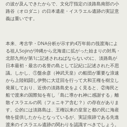
の波が及んできたからで、文化庁指定の淡路島南部の小
路谷（オロダニ）の日本遺産・イスラエル遺跡の実証意
義は重いです。
本来、考古学・DNA分析が示す約4万年前の筏渡海によ
る祖人Sojinが沖縄から北海道に拡がった始まりの対馬・
北部九州が第1に記述されねばならないのに、淡路島が
日本最初・最古の名誉の島として記紀に記述された不思
議。しかし、①盤余彦（神武天皇）の船団が重要な浪速
から上陸戦闘し伊勢に大迂回を行って大和王権を樹立し
発展しており、近傍の淡路島史をよく見ると、②海民と
船で渡来の国際知を有し「島に導かれ神に感謝する」離
散イスラエルの民（フェニキア含む？）の存在がありま
す。公的には淡路島は、王権以来の皇室と都の民に海産
物を提供したからとなっているが、実証痕跡である先進
渡来のイスラエル遺跡の関わりを認識すべきでしょう。