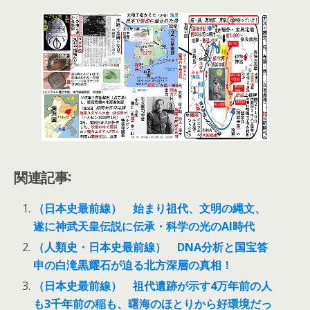
関連記事:
（日本史最前線） 始まり祖代、文明の縄文、
遂に神武天皇伝説に伝承・科学の光のAI時代
（人類史・日本史最前線） DNA分析と国宝答
申の白滝黒耀石が迫る北方深層の真相！
（日本史最前線） 祖代遺跡が示す4万年前の人
も3千年前の稲も、曙海のほとりから好環境だっ