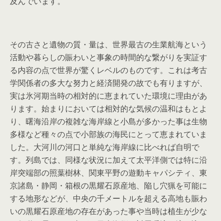
及んでいます。
その古さと遺物の質・量は、世界最古の生業航海という
活動や暮らしの賑わいと事象の時間的な繋がりを実証す
る内容の点で世界が驚くレベルのものです。これは考古
学関係者の多大な努力と経済開発の故でも有りますが、
実は氷河期当時の相対的に恵まれていた環境に理由があ
ります。始まりにおいては相対的な気候の温和はもとよ
り、曙海沿岸の複雑な海岸線と小島が多かった事は生物
多様など種々の点で小部族の海民にとって恵まれていま
した。大河川の河口と単純な海岸線に比べれば自明で
す。列島では、同様な状況に加えて太平洋側では特に沿
岸突端部の照葉樹林、関東平野の遊動キャパシティ、東
京諸島・静岡・箱根の黒耀石原産地、陥し穴猟を可能に
する地形などが、中央の千メートルを超える高地も賑わ
いの黒耀石原産地の存在があった事や当時は植生が少な