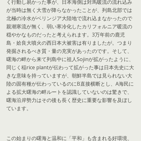
く行動し易かった事が、日本海側は対馬暖流の流れ込み
が当時は無く大雪が降らなかったことが、列島北部では
北極の冷水がベリンジア大陸地で流れ込まなかったので
親潮寒流が無く、弱い寒冷化したカリフォルニア暖流の
穏やかなものだったと考えられます。3万年前の鹿児
島・姶良大噴火の西日本大被害は有りましたが。つまり
発掘されるべき質・量の充実があったのです。そして、
曙海の畔から来て列島中に祖人Sojinが拡がったように、
同じく稲rice plantが伝わって拡がった事は日本先史に大
きな意味を持っていますが、朝鮮半島では見られない大
陸の固有種が伝わっているのにB直接横断とし、A海民に
よる拡大曙海の畔ルートを認識していないのは驚きで、
曙海沿岸勢力はその後も長く歴史に重要な影響を及ぼし
ています。
この始まりの曙海と温和に「平和」も含まれる好環境、