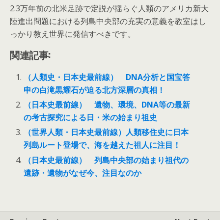
2.3万年前の北米足跡で定説が揺らぐ人類のアメリカ新大
陸進出問題における列島中央部の充実の意義を教室はし
っかり教え世界に発信すべきです。
関連記事:
（人類史・日本史最前線） DNA分析と国宝答
申の白滝黒耀石が迫る北方深層の真相！
（日本史最前線） 遺物、環境、DNA等の最新
の考古探究による日・米の始まり祖史
（世界人類・日本史最前線）人類移住史に日本
列島ルート登場で、海を越えた祖人に注目！
（日本史最前線） 列島中央部の始まり祖代の
遺跡・遺物がなぜ今、注目なのか