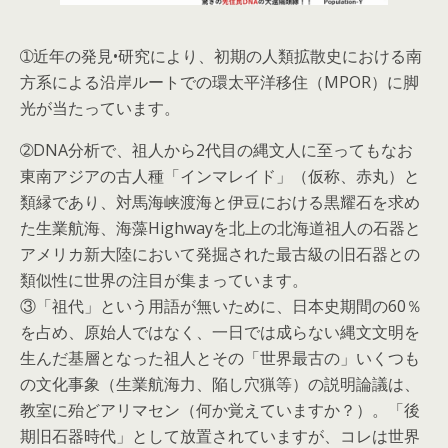
➀近年の発見•研究により、初期の人類拡散史における南
方系による沿岸ルートでの環太平洋移住（MPOR）に脚
光が当たっています。
➁DNA分析で、祖人から2代目の縄文人に至ってもなお
東南アジアの古人種「インマレイド」（仮称、赤丸）と
類縁であり、対馬海峡渡海と伊豆における黒耀石を求め
た生業航海、海藻Highwayを北上の北海道祖人の石器と
アメリカ新大陸において発掘された最古級の旧石器との
類似性に世界の注目が集まっています。
③「祖代」という用語が無いために、日本史期間の60％
を占め、原始人ではなく、一日では成らない縄文文明を
生んだ基層となった祖人とその「世界最古の」いくつも
の文化事象（生業航海力、陥し穴猟等）の説明論議は、
教室に殆どアリマセン（何か覚えていますか？）。「後
期旧石器時代」として放置されていますが、コレは世界