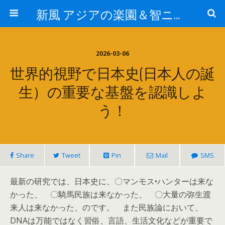
新風 アジアの楽園＆智ニア来富
2026-03-06
世界的視野で日本史(日本人の誕
生）の重要な基盤を認識しよ
う！
Share
Tweet
Pin
Mail
SMS
最新の研究では、日本史に、〇マンモス•ハンターは来な
かった、 〇騎馬民族は来なかった、 〇大量の弥生渡
来人は来なかった、のです。 また民族論において、
DNAは万能ではなく習俗、言語、生活文化などが重要で