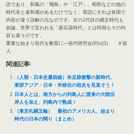
語であり、和風の「飛鳥」や「江戸」、昭和などの他の
時代名と違和感があるだけでなく、英語にすれば各国で
内容が違う誤解の元なのです。次の2代目の縄文時代も
勿論、世界で言われる「新石器時代」とは時期もその内
容も違うのです。
重要な始まり祖代を教室に―祖代研究会(RSoJS) ＃祖
人
関連記事:
（人類・日本史最前線）米足跡衝撃の新時代、
東部アジア・日本・米移住の祖史を見直そう！
日本人とは、南方からの列島人に渡来の大陸沿
岸人を加え、列島内で熟成！
（東京札幌五輪） 最初のアメリカ人、始まり
時代の日本の関り（まとめ）