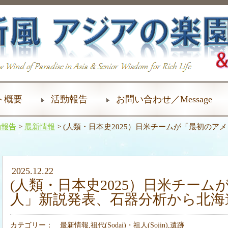
ト概要
活動報告
お問い合わせ／Message
動報告
>
最新情報
> (人類・日本史2025）日米チームが「最初の
2025.12.22
(人類・日本史2025）日米チー
人」新説発表、石器分析から北海道祖
カテゴリー：
最新情報
,
祖代(Sodai)・祖人(Sojin)
,
遺跡