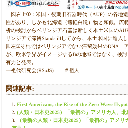
図右上➀：米国・後期旧石器時代（AUP）の各地
性があり、しかも北海道（遠軽白滝）物と類似。広
析の検討からベリンジア石器は新しく本土米国のAU
リンジアで滞留Standstillしてから、本土米国に
図左➁それではベリンジアでない滞留効果のDNA「
が、欧米学界がイメージするBの地域ではなく、検討に
有力と発表。
―祖代研究会(RSoJS) ＃祖人
関連記事:
First Americans, the Rise of the Zero Wave Hypot
(人類・日本史2025）「最初の」アメリカ人、
（最新の人類・日本史2025）「最初の」アメリカ