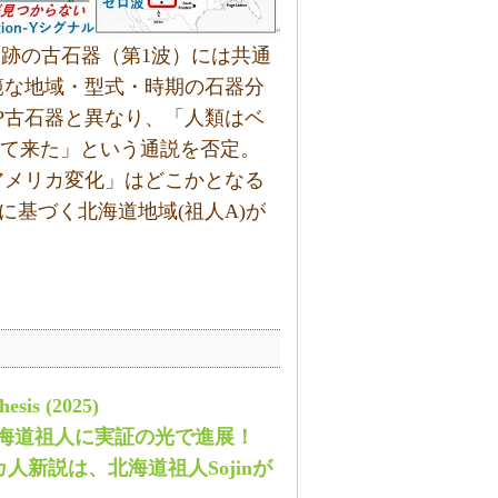
遺跡の古石器（第1波）には共通
範な地域・型式・時期の石器分
P古石器と異なり、「人類はベ
進入して来た」という通説を否定。
アメリカ変化」はどこかとなる
基づく北海道地域(祖人A)が
hesis (2025)
北海道祖人に実証の光で進展！
人新説は、北海道祖人Sojinが