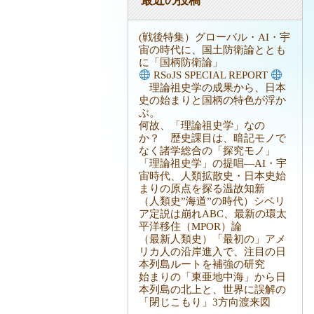
最近の投稿
(戦後特集）グローバル・AI・宇
宙の時代に、国土防衛論ととも
に「国柄防衛論」
RSoJS SPECIAL REPORT
理論祖史学の成果から、日本
史の始まりと国柄の特色が浮か
ぶ。
何故、「理論祖史学」なの
か？ 歴史課目は、暗記モノで
なく諸学総合の「探究モノ」
「理論祖史学」の提唱―AI・宇
宙時代、人類拡散史・日本史始
まりの原点を探る温故知新
（人類史”海道”の時代）シベリ
ア定説は崩れABC、最新の環太
平洋移住（MPOR）論
（最新人類史）「最初の」アメ
リカ人の沿岸進入で、注目の日
本列島ルートを補強の研究
始まりの「東亜地中海」から日
本列島の北上と、世界に誤解の
「閉じこもり」3方向渡来図