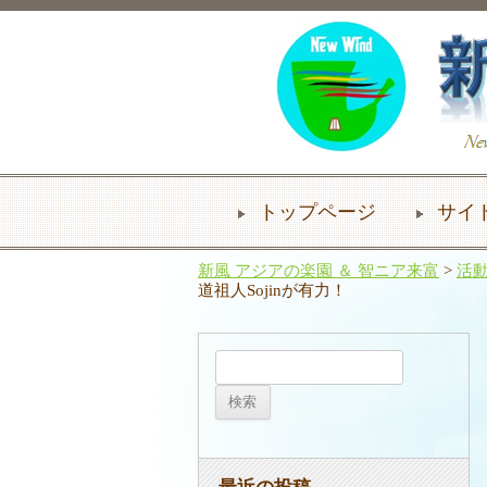
トップページ
サイ
新風 アジアの楽園 ＆ 智ニア来富
>
活
道祖人Sojinが有力！
検
索: