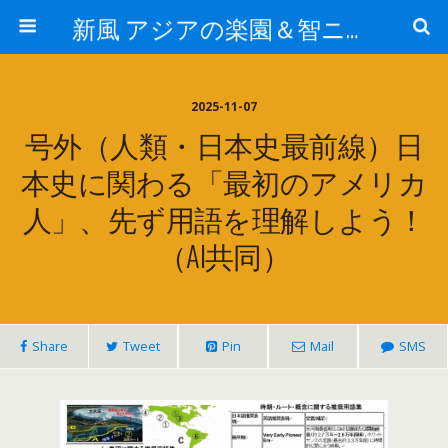
新風 アジアの楽園＆智ニア来富
2025-11-07
号外（人類・日本史最前線）日
本史に関わる「最初のアメリカ
人」、先ず用語を理解しよう！
（AI共同）
Share
Tweet
Pin
Mail
SMS