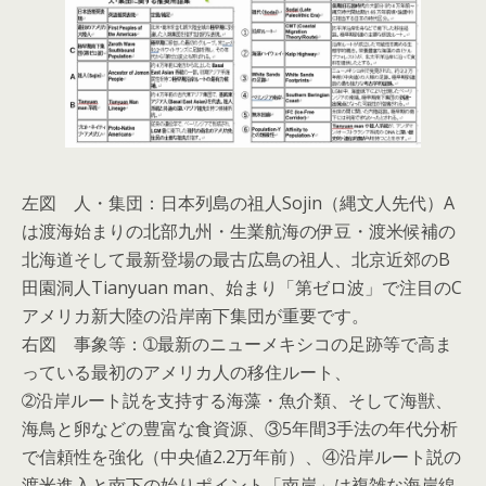
左図 人・集団：日本列島の祖人Sojin（縄文人先代）A
は渡海始まりの北部九州・生業航海の伊豆・渡米候補の
北海道そして最新登場の最古広島の祖人、北京近郊のB
田園洞人Tianyuan man、始まり「第ゼロ波」で注目のC
アメリカ新大陸の沿岸南下集団が重要です。
右図 事象等：➀最新のニューメキシコの足跡等で高ま
っている最初のアメリカ人の移住ルート、
➁沿岸ルート説を支持する海藻・魚介類、そして海獣、
海鳥と卵などの豊富な食資源、③5年間3手法の年代分析
で信頼性を強化（中央値2.2万年前）、④沿岸ルート説の
渡米進入と南下の始りポイント「南岸」は複雑な海岸線