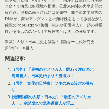
と島々で海民に好環境を提供、⑤北米内陸の大氷床間の
移住路。最初の南下時代には閉鎖中、⑥全南米で最古の
DNAが、豪やアンダマンとの類縁性をもって微弱ながら
確認のPopulation-Y集団、祖人や田園洞人と一応の共通
性があるもののシベリア狩猟族とは無しの分析です。
教室に人類・日本祖史を議論の用語をー祖代研究会
(RSoJS) ＃祖人
関連記事:
（号外）「最初のアメリカ人」関わり注目の北
海道祖人、日本史始まりの渡海力！
（号外 文化の日特集）フネのある沿岸の暮ら
し
(最新動画の人類・日本史）「最初のアメリカ
人」、定説崩れで北海道祖人が浮上