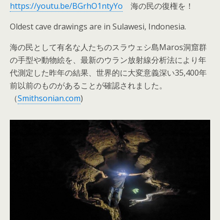
https://youtu.be/BGrhO1ntyYo
海の民の復権を！
Oldest cave drawings are in Sulawesi, Indonesia.
海の民として有名な人たちのスラウェシ島Maros洞窟群
の手型や動物絵を、最新のウラン放射線分析法により年
代測定した昨年の結果、世界的に大変意義深い35,400年
前以前のものがあることが確認されました。
（
Smithsonian.com
)