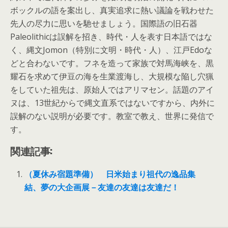
ボックルの語を案出し、真実追求に熱い議論を戦わせた
先人の尽力に思いを馳せましょう。国際語の旧石器
Paleolithicは誤解を招き、時代・人を表す日本語ではな
く、縄文Jomon（特別に文明・時代・人）、江戸Edoな
どと合わないです。フネを造って家族で対馬海峡を、黒
耀石を求めて伊豆の海を生業渡海し、大規模な陥し穴猟
をしていた祖先は、原始人ではアリマセン。話題のアイ
ヌは、13世紀からで縄文直系ではないですから、内外に
誤解のない説明が必要です。教室で教え、世界に発信で
す。
関連記事:
（夏休み宿題準備） 日米始まり祖代の逸品集
結、夢の大企画展－友達の友達は友達だ！