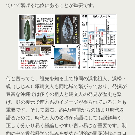
ていて繋げる地位にあることが重要です。
何と言っても、祖先を知る上で静岡の浜北祖人、浜松・
蜆（しじみ）塚縄文人も同地域で繋がっており、発掘が
豊富な沖縄では多くの祖人と縄文人の発見が歴史を繋
げ、顔の復元で南方系のイメージが得られていることも
重要です。そして図右、約4万年前からの始まり時代を
語るために、時代と人の名称が英語にしても誤解無く、
正しく分かり易く議論しやすい言い易さが重要です。制
約の中で近代科学の歩みを始めた明治の開花時代にコロ