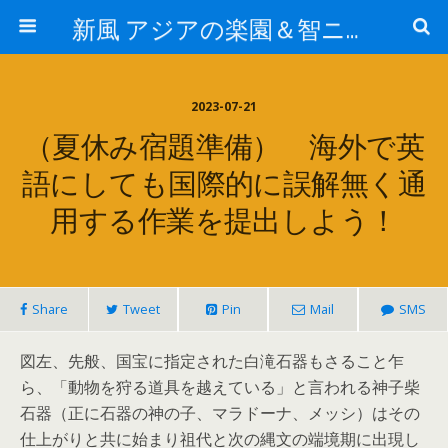
新風 アジアの楽園＆智ニア来富
2023-07-21
（夏休み宿題準備） 海外で英
語にしても国際的に誤解無く通
用する作業を提出しよう！
Share
Tweet
Pin
Mail
SMS
図左、先般、国宝に指定された白滝石器もさること乍
ら、「動物を狩る道具を越えている」と言われる神子柴
石器（正に石器の神の子、マラドーナ、メッシ）はその
仕上がりと共に始まり祖代と次の縄文の端境期に出現し