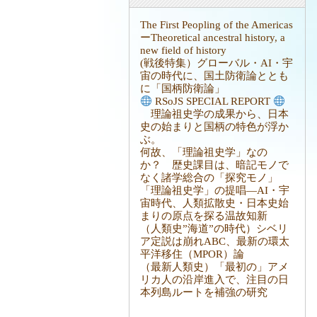
The First Peopling of the Americas
ーTheoretical ancestral history, a
new field of history
(戦後特集）グローバル・AI・宇
宙の時代に、国土防衛論ととも
に「国柄防衛論」
RSoJS SPECIAL REPORT
理論祖史学の成果から、日本
史の始まりと国柄の特色が浮か
ぶ。
何故、「理論祖史学」なの
か？ 歴史課目は、暗記モノで
なく諸学総合の「探究モノ」
「理論祖史学」の提唱―AI・宇
宙時代、人類拡散史・日本史始
まりの原点を探る温故知新
（人類史”海道”の時代）シベリ
ア定説は崩れABC、最新の環太
平洋移住（MPOR）論
（最新人類史）「最初の」アメ
リカ人の沿岸進入で、注目の日
本列島ルートを補強の研究