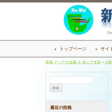
トップページ
サイ
新風 アジアの楽園 ＆ 智ニア来富
>
活
検
索:
最近の投稿