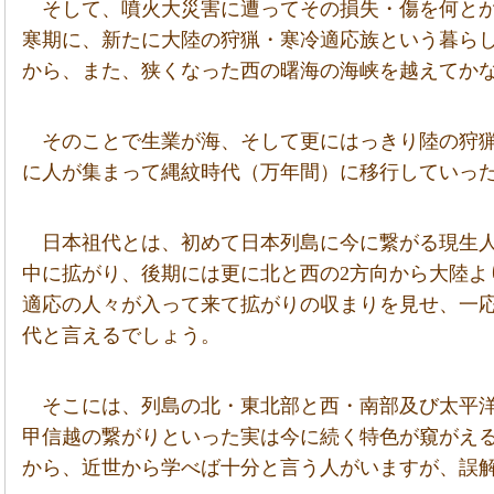
そして、噴火大災害に遭ってその損失・傷を何とか
寒期に、新たに大陸の狩猟・寒冷適応族という暮ら
から、また、狭くなった西の曙海の海峡を越えてか
そのことで生業が海、そして更にはっきり陸の狩
に人が集まって縄紋時代（万年間）に移行していっ
日本祖代とは、初めて日本列島に今に繋がる現生
中に拡がり、後期には更に北と西の2方向から大陸よ
適応の人々が入って来て拡がりの収まりを見せ、一
代と言えるでしょう。
そこには、列島の北・東北部と西・南部及び太平
甲信越の繋がりといった実は今に続く特色が窺がえ
から、近世から学べば十分と言う人がいますが、誤