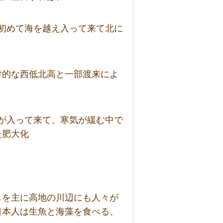
初めて海を越え入って来て北に
対的な西低北高と一部渡来によ
が入って来て、寒気が緩む中で
た肥大化
しを主に高地の川辺にも人々が
日本人は生魚と海藻を食べる、