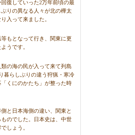
回復していった2万年前頃の最
しぶりの異なる人々が北の樺太
なり入って来ました。
猟等もとなって行き、関東に更
たようです。
人類の海の民が入って来て列島
り暮らしぶりの違う狩猟・寒冷
応「くにのかたち」が整った時
洋側と日本海側の違い、関東と
るものでした。日本史は、中世
解でしょう。