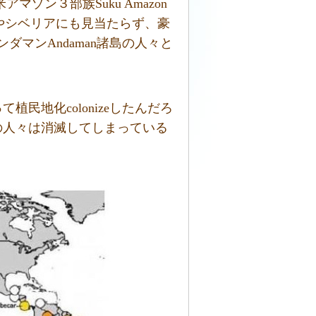
マゾン３部族Suku Amazon
やシベリアにも見当たらず、豪
アンダマンAndaman諸島の人々と
民地化colonizeしたんだろ
の人々は消滅してしまっている