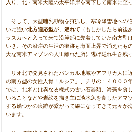
入り、北・南米大陸の太平洋岸を南下して南米に至
そして、大型哺乳動物を狩猟し、寒冷降雪地への適
いに強い
北方適応型
が、
遅れて
（もしかしたら前後
ラスカへと入って来て沿岸部に先着していた南方型
いき、その沿岸の生活の痕跡も海面上昇で消えたも
大な南米アマゾンの人里離れた所に逃げ隠れ生き残
リオ北で発見されたパンカル地域やアフリカ人に
の南方型の女性人骨「ルシア」、チリの１４０００
では、北米とは異なる様式の古い石器類、海藻を食
いることなどや岩絵を描き主に淡水魚を食したアマ
する幾つかの痕跡が繋がって線になってきて元々が
います。