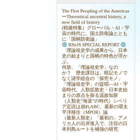
The First Peopling of the Americas
ーTheoretical ancestral history, a
new field of history
(戦後特集）グローバル・AI・宇
宙の時代に、国土防衛論ととも
に「国柄防衛論」
RSoJS SPECIAL REPORT
理論祖史学の成果から、日本
史の始まりと国柄の特色が浮か
ぶ。
何故、「理論祖史学」なの
か？ 歴史課目は、暗記モノで
なく諸学総合の「探究モノ」
「理論祖史学」の提唱―AI・宇
宙時代、人類拡散史・日本史始
まりの原点を探る温故知新
（人類史”海道”の時代）シベリ
ア定説は崩れABC、最新の環太
平洋移住（MPOR）論
（最新人類史）「最初の」アメ
リカ人の沿岸進入で、注目の日
本列島ルートを補強の研究