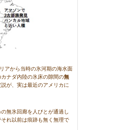
シベリアから当時の氷河期の海水面
のカナダ内陸の氷床の隙間の
無
定説が、実は最近のアメリカに
ｍの無氷回廊を人びとが通過し
でそれ以前は痕跡も無く無理で