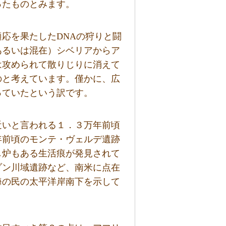
ったものとみます。
応を果たしたDNAの狩りと闘
あるいは混在）シベリアからア
は攻められて散りじりに消えて
のと考えています。僅かに、広
っていたという訳です。
近いと言われる１．３万年前頃
年前頃のモンテ・ヴェルデ遺跡
し炉もある生活痕が発見されて
ゾン川域遺跡など、南米に点在
海の民の太平洋岸南下を示して