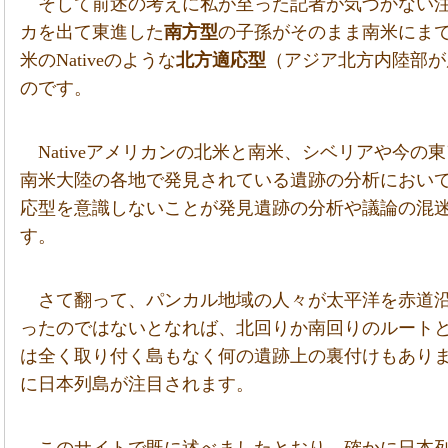
そして前述の考えに私が至った記者が気づかない
カを出て東進した
南方型
の子孫がそのまま南米にま
米のNativeのような
北方適応型
（アジア北方内陸部が
のです。
Nativeアメリカンの北米と南米、シベリアや今
南米大陸の各地で発見されている遺跡の分析において
応型を意識しないことが発見遺跡の分析や議論の混
す。
さて翻って、パンカル地域の人々が太平洋を赤道
ったのではないとなれば、北回りか南回りのルート
は全く取り付く島もなく何の遺跡上の裏付けもあり
に日本列島が注目されます。