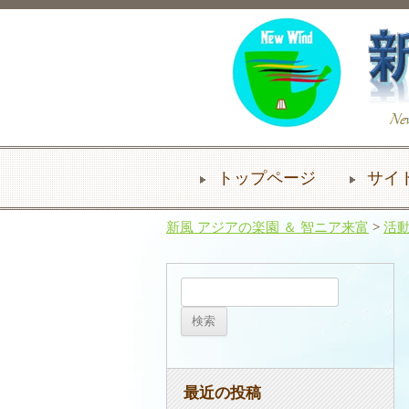
トップページ
サイ
新風 アジアの楽園 ＆ 智ニア来富
>
活
検
索:
最近の投稿