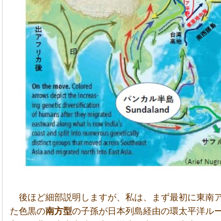
後ほど細部説明しますが、私は、まず最初に東南
た色黒の
南方型
の子孫が日本列島経由の環太平洋ル