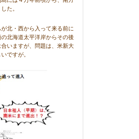
列島には４万年前頃から、南方
ました。
ちが北・西から入って来る前に
頃の北海道太平洋岸からその後
は合いますが、問題は、米新大
しいですが。