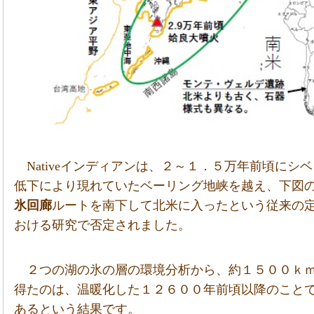
Nativeインディアンは、２～１．５万年前頃に
低下により現れていたベーリング地峡を越え、下図
氷回廊
ルートを南下して北米に入ったという従来の
おける研究で否定されました。
２つの湖の氷の層の環境分析から、約１５００ｋ
得たのは、温暖化した１２６００年前頃以降のこと
あるという結果です。