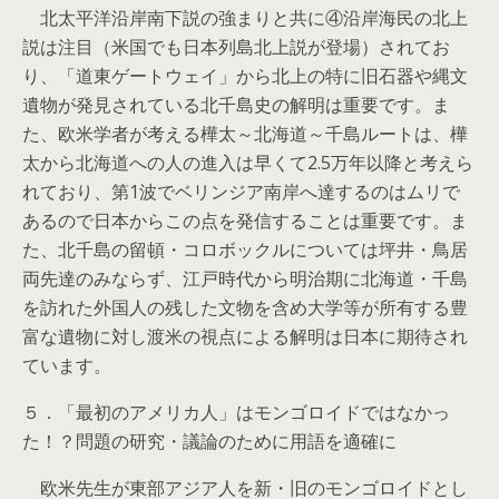
北太平洋沿岸南下説の強まりと共に④沿岸海民の北上
説は注目（米国でも日本列島北上説が登場）されてお
り、「道東ゲートウェイ」から北上の特に旧石器や縄文
遺物が発見されている北千島史の解明は重要です。ま
た、欧米学者が考える樺太～北海道～千島ルートは、樺
太から北海道への人の進入は早くて2.5万年以降と考えら
れており、第1波でベリンジア南岸へ達するのはムリで
あるので日本からこの点を発信することは重要です。ま
た、北千島の留頓・コロボックルについては坪井・鳥居
両先達のみならず、江戸時代から明治期に北海道・千島
を訪れた外国人の残した文物を含め大学等が所有する豊
富な遺物に対し渡米の視点による解明は日本に期待され
ています。
５．「最初のアメリカ人」はモンゴロイドではなかっ
た！？問題の研究・議論のために用語を適確に
欧米先生が東部アジア人を新・旧のモンゴロイドとし