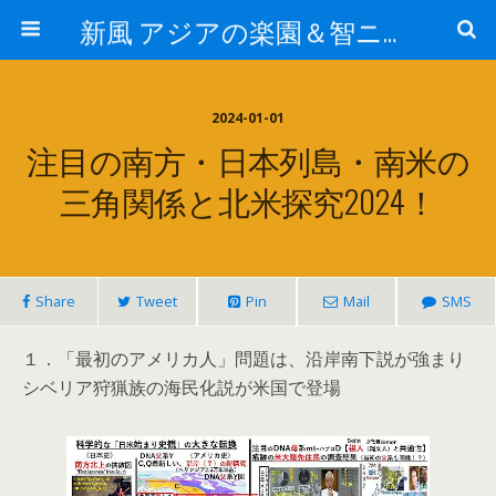
新風 アジアの楽園＆智ニア来富
2024-01-01
注目の南方・日本列島・南米の
三角関係と北米探究2024！
Share
Tweet
Pin
Mail
SMS
１．「最初のアメリカ人」問題は、沿岸南下説が強まり
シベリア狩猟族の海民化説が米国で登場