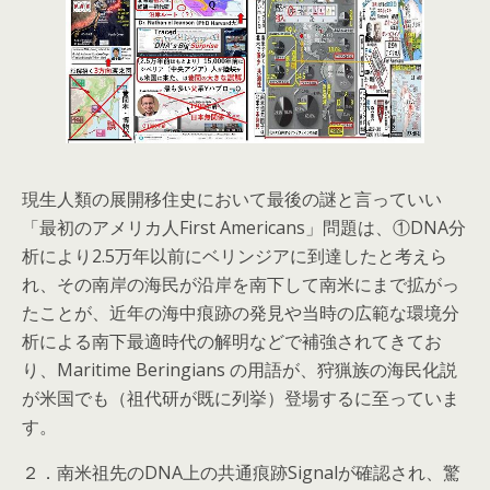
現生人類の展開移住史において最後の謎と言っていい
「最初のアメリカ人First Americans」問題は、①DNA分
析により2.5万年以前にベリンジアに到達したと考えら
れ、その南岸の海民が沿岸を南下して南米にまで拡がっ
たことが、近年の海中痕跡の発見や当時の広範な環境分
析による南下最適時代の解明などで補強されてきてお
り、Maritime Beringians の用語が、狩猟族の海民化説
が米国でも（祖代研が既に列挙）登場するに至っていま
す。
２．南米祖先のDNA上の共通痕跡Signalが確認され、驚