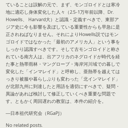
ていることは誤解の元で、まず、モンゴロイドとは寒冷
地に適応し身体変化した人々（2.5-1万年前以降、Dr.
Howells、 Harvard大）と認識・定義すべきで、東部ア
ジア史に今も影響を及ぼしている重要性からも早急に是
正されねばなりません。それによりHowells説ではモン
ゴロイドではなかった「最初のアメリカ人」という事を
しっかり認識すべきです。そして古モンゴロイドと称さ
れている南方人は、出アフリカのネグロイドが時代を経
た事と熱帯雨林・マングローブ・海岸河川域での暮しで
変化した「インマレイド」と呼称し、亜熱帯を越えては
っきり被服や暮らしぶりも変わった「北インマレイド」
が北部九州に到達したと用語を適切にすべきで、疑問・
異論があれば検討して修正していくべき重要な問題で
す。ともかく周回遅れの教室は、本件の紹介を。
―日本祖代研究会（RGaPJ）
No related posts.