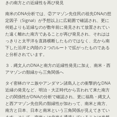
きの南方との近縁性を再び発見
南米のDNA分析では、②アマゾン先住民の祖先DNAの想
定因子（Signal）が予想以上に広範囲で確認され、更に
何処よりも近縁なのが数年前に発見されて放置されてい
た遠く離れた南方であることが再び発見され、それはは
っきりと太平洋を直路横断したものではなく、北から南
下した沿岸と内陸の２つのルートで拡がったものである
と分析されています。
３．縄文人のDNAと南方の近縁性発見に加え、南米・西
アマゾンの類縁から三角関係へ
タイ密林のマニ族やアンダマン諸島人との衝撃的なDNA
近縁の発見など、明治・大正時代から言われて来た南方
との関係性がDNAの分析で確認され、更に福島・縄文人
と西アマゾン先住民の類縁性が加わって、南米と南方、
南方と日本、日本と南米という三角関係が見えてきてい
ます。そして、南米へは北米を通過していることは当然