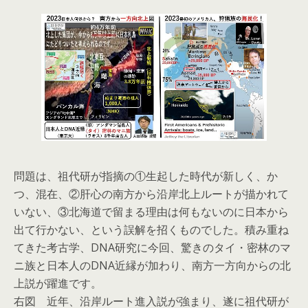
問題は、祖代研が指摘の①生起した時代が新しく、か
つ、混在、②肝心の南方から沿岸北上ルートが描かれて
いない、③北海道で留まる理由は何もないのに日本から
出て行かない、という誤解を招くものでした。積み重ね
てきた考古学、DNA研究に今回、驚きのタイ・密林のマ
ニ族と日本人のDNA近縁が加わり、南方一方向からの北
上説が躍進です。
右図 近年、沿岸ルート進入説が強まり、遂に祖代研が