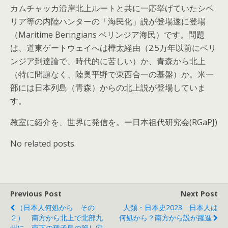
カムチャッカ沿岸北上ルートと共に一応挙げていたシベ
リア等の内陸ハンターの「海民化」説が登場遂に登場
（Maritime Beringians ベリンジア海民）です。問題
は、道東ゲートウェイへは樺太経由（2.5万年以前にベリ
ンジア到達論で、時代的に苦しい）か、青森から北上
（特に問題なく、陸奥平野で東西合一の基盤）か。米一
部には日本列島（青森）からの北上説が登場していま
す。
教室に紹介を、世界に発信を。ー日本祖代研究会(RGaPJ)
No related posts.
Previous Post
Next Post
（日本人何処から その
人類・日本史2023 日本人は
２） 南方から北上で北部九
何処から？南方から説が躍進
州に、南下の種子島の陥し穴