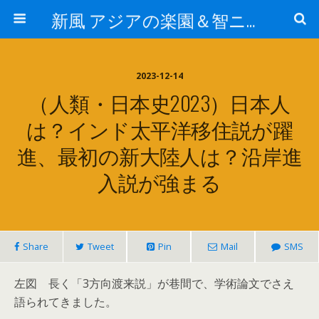
新風 アジアの楽園＆智ニア来富
2023-12-14
（人類・日本史2023）日本人
は？インド太平洋移住説が躍
進、最初の新大陸人は？沿岸進
入説が強まる
Share
Tweet
Pin
Mail
SMS
左図 長く「3方向渡来説」が巷間で、学術論文でさえ
語られてきました。