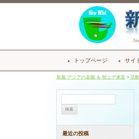
トップページ
サイ
新風 アジアの楽園 ＆ 智ニア来富
>
活
検
索:
最近の投稿