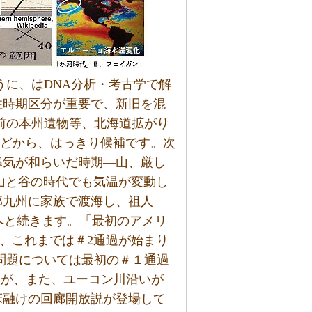
うに、はDNA分析・考古学で解
住時期区分が重要で、新旧を混
年前の本州遺物等、北海道拡がり
などから、はっきり候補です。次
寒気が和らいだ時期―山、厳し
山と谷の時代でも気温が変動し
部九州に家族で渡海し、祖人
人へと続きます。「最初のアメリ
れ、これまでは＃2通過が始まり
跡問題については最初の＃１通過
祖人が、また、ユーコン川沿いが
床融けの回廊開放説が登場して