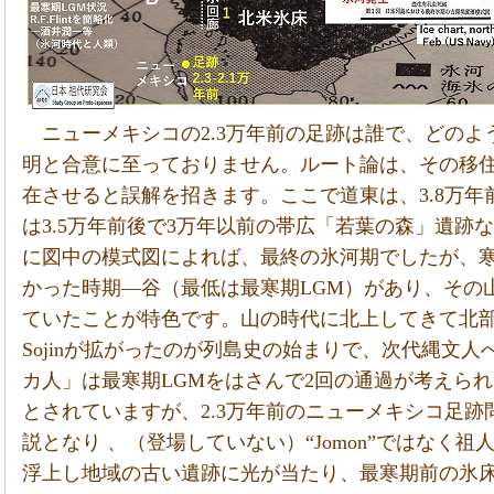
ニューメキシコの2.3万年前の足跡は誰で、どのよ
明と合意に至っておりません。ルート論は、その移
在させると誤解を招きます。ここで道東は、3.8万
は3.5万年前後で3万年以前の帯広「若葉の森」遺跡
に図中の模式図によれば、最終の氷河期でしたが、
かった時期―谷（最低は最寒期LGM）があり、その
ていたことが特色です。山の時代に北上してきて北
Sojinが拡がったのが列島史の始まりで、次代縄文
カ人」は最寒期LGMをはさんで2回の通過が考えら
とされていますが、2.3万年前のニューメキシコ足
説となり 、（登場していない）“Jomon”ではなく
浮上し地域の古い遺跡に光が当たり、最寒期前の氷