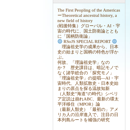
The First Peopling of the Americas
ーTheoretical ancestral history, a
new field of history
(戦後特集）グローバル・AI・宇
宙の時代に、国土防衛論ととも
に「国柄防衛論」
RSoJS SPECIAL REPORT
理論祖史学の成果から、日本
史の始まりと国柄の特色が浮か
ぶ。
何故、「理論祖史学」なの
か？ 歴史課目は、暗記モノで
なく諸学総合の「探究モノ」
「理論祖史学」の提唱―AI・宇
宙時代、人類拡散史・日本史始
まりの原点を探る温故知新
（人類史”海道”の時代）シベリ
ア定説は崩れABC、最新の環太
平洋移住（MPOR）論
（最新人類史）「最初の」アメ
リカ人の沿岸進入で、注目の日
本列島ルートを補強の研究