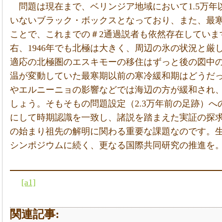
問題は現在まで、ベリンジア地域において1.5万
いないブラック・ボックスとなっており、また、最
ことで、これまでの＃2通過説者も依然存在していま
右、1946年でも北極は大きく、周辺の氷の状況と厳
適応の北極圏のエスキモーの移住はずっと後の図中の
温が変動していた最寒期以前の寒冷緩和期はどうだ
やエルニーニョの影響などでは海辺の方が緩和され
しょう。そもそもの問題設定（2.3万年前の足跡）
にして時期認識を一致し、諸説を踏まえた実証の探
の始まり祖先の解明に関わる重要な課題なのです。
シンポジウムに続く、更なる国際共同研究の推進を
[a1]
関連記事: