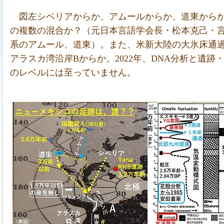
図左シベリアからか、アムールからか、道東から
の複数の混合か？（元日本言語学会長・松本克己・
系のアムール、道東）。また、米新大陸の大氷床通
アラスカ湾沿岸Bからか。2022年、DNA分析と遺
のレベルには至っていません。