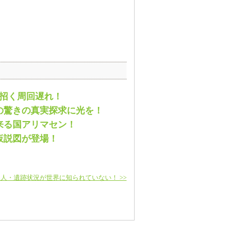
解招く周回遅れ！
の驚きの真実探求に光を！
来る国アリマセン！
仮説図が登場！
人・遺跡状況が世界に知られていない！ >>