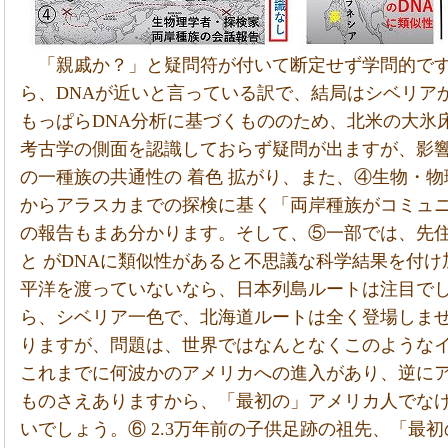
「親戚か？」と疑問符が付いて断定せず学問的で
ら、DNAが近いと言っている訳で、結局はシベリア
もっぱらDNA分析に基づくもののため、北米の大氷
考古学の側面を認識しておらず疑問が出ますが、影響
の一種族の共通性の 着色 拡がり、また、④生物・物
からアラスカまでの探検に基く「両岸種族がコミュ
の報告もまあ分かります。そして、⑤一部では、先住
と がDNAに類似性があると不思議な科学結果を付
平洋を渡っていないなら、日本列島ルートは注目で
ら、シベリア一色で、北海道ルートは全く登場しま
りますが、問題は、世界ではなんとなくこのような
これまでに何波かのアメリカへの進入があり、逆に
ものさえありますから、「最初の」アメリカ人でな
いでしょう。⑥ 2.3万年前の子供足跡の祖先、「最