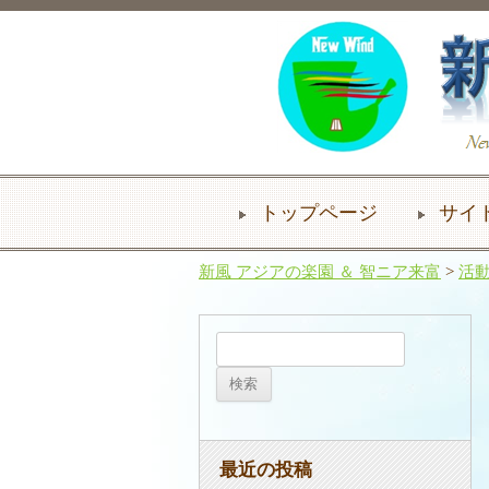
トップページ
サイ
新風 アジアの楽園 ＆ 智ニア来富
>
活
検
索:
最近の投稿