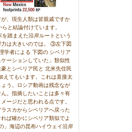
すが、現生人類は皆親戚ですか
からと結論付けています。
床を踏まえた沿岸ルートという
力は大きいのでは。 ③左下図
理学者による 下図の シベリア
ニケーションしていた」類似性
豪とシベリア民と 北米先住民
け加えてもいます。これは直接太
しょう。ロシア動画は残念なが
せん。指摘したいことは多々有
イメージだと思われる点です。
アラスカからシベリアへ戻った
ければ確かにシベリア類似でよ
初の」海辺の昆布ハイウェイ沿岸