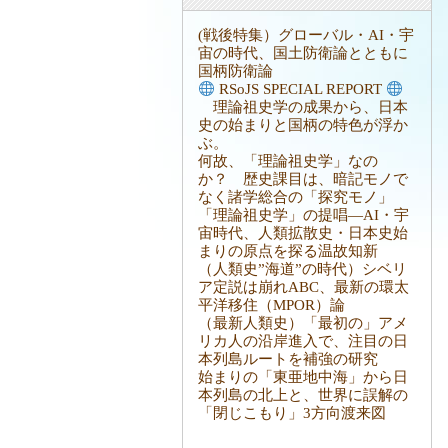
(戦後特集）グローバル・AI・宇
宙の時代、国土防衛論とともに
国柄防衛論
RSoJS SPECIAL REPORT
理論祖史学の成果から、日本
史の始まりと国柄の特色が浮か
ぶ。
何故、「理論祖史学」なの
か？ 歴史課目は、暗記モノで
なく諸学総合の「探究モノ」
「理論祖史学」の提唱―AI・宇
宙時代、人類拡散史・日本史始
まりの原点を探る温故知新
（人類史”海道”の時代）シベリ
ア定説は崩れABC、最新の環太
平洋移住（MPOR）論
（最新人類史）「最初の」アメ
リカ人の沿岸進入で、注目の日
本列島ルートを補強の研究
始まりの「東亜地中海」から日
本列島の北上と、世界に誤解の
「閉じこもり」3方向渡来図