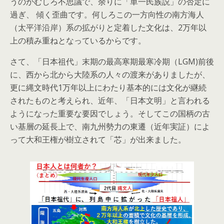
うのかむしろ不思議で、余りに「単一民族説」の否定に
過ぎ、 傾く歪曲です。何しろこの一方向性の南方海人
（太平洋沿岸）系の拡がりと定着した文化は、2万年以
上の積み重ねとなっているからです。
さて、「日本祖代」末期の最高寒期最寒冷期（LGM)前後
に、西から北から大陸系の人々の渡来がありましたが、
更に縄文時代1万年以上にわたり基本的には文化が継続
されたものと考えられ、近年、「日本文明」と言われる
ようになった重要な要因でしょう。そしてこの国柄の古
い基層の延長上で、南九州勢力の東遷（近年実証）によ
って大和王権が樹立されて「芯」が出来ました。