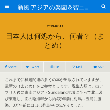
新風 アジアの楽園＆智ニア来富
2019-07-14
日本人は何処から、何者？（ま
とめ）
Share
Tweet
Pin
Mail
SMS
これまでに標題関連の多くの本が出版されていますが、
最新の（まとめ）をご参考とします。現生人類は、出ア
フリカ後に東南アジア・Sundaland地域に至って北上及
び東進し、図の曙海畔から約4万年前に対馬～五島に渡
海、3万年前にはほぼ列島中に拡がりました。