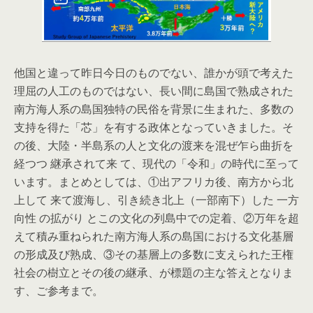
他国と違って昨日今日のものでない、誰かが頭で考えた
理屈の人工のものではない、長い間に島国で熟成された
南方海人系の島国独特の民俗を背景に生まれた、多数の
支持を得た「芯」を有する政体となっていきました。そ
の後、大陸・半島系の人と文化の渡来を混ぜ乍ら曲折を
経つつ 継承されて来 て、現代の「令和」の時代に至って
います。まとめとしては、①出アフリカ後、南方から北
上して 来て渡海し、引き続き北上（一部南下）した 一方
向性 の拡がり とこの文化の列島中での定着、②万年を超
えて積み重ねられた南方海人系の島国における文化基層
の形成及び熟成、③その基層上の多数に支えられた王権
社会の樹立とその後の継承、が標題の主な答えとなりま
す、ご参考まで。