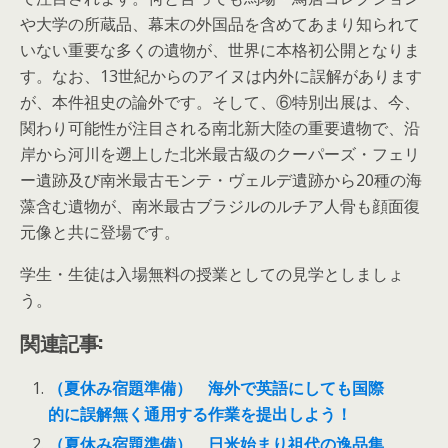
や大学の所蔵品、幕末の外国品を含めてあまり知られて
いない重要な多くの遺物が、世界に本格初公開となりま
す。なお、13世紀からのアイヌは内外に誤解があります
が、本件祖史の論外です。そして、⑥特別出展は、今、
関わり可能性が注目される南北新大陸の重要遺物で、沿
岸から河川を遡上した北米最古級のクーパーズ・フェリ
ー遺跡及び南米最古モンテ・ヴェルデ遺跡から20種の海
藻含む遺物が、南米最古ブラジルのルチア人骨も顔面復
元像と共に登場です。
学生・生徒は入場無料の授業としての見学としましょ
う。
関連記事:
（夏休み宿題準備） 海外で英語にしても国際
的に誤解無く通用する作業を提出しよう！
（夏休み宿題準備） 日米始まり祖代の逸品集