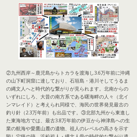
②九州西岸～鹿児島からトカラを渡海し3.6万年前に沖縄
の山下町洞窟に達しており、石垣島・港川そしてうるま
の縄文人へと時代的な繋がりが見られます。北南からの
いずれにしろ、大昔の南方系である曙海畔の人々（北イ
ンマレイド）と考えられ同様で、海民の世界発見最古の
釣り針（2.3万年前）も出品です。③北部九州から東進し
た東海地方では、最古3.8万年前の伊豆から神津島への生
業の航海や愛鷹山麓の遺物、祖人のレベルの高さを示す
陥し穴猟の跡、浜松祖人・縄文人骨の時代的な繋がり遺