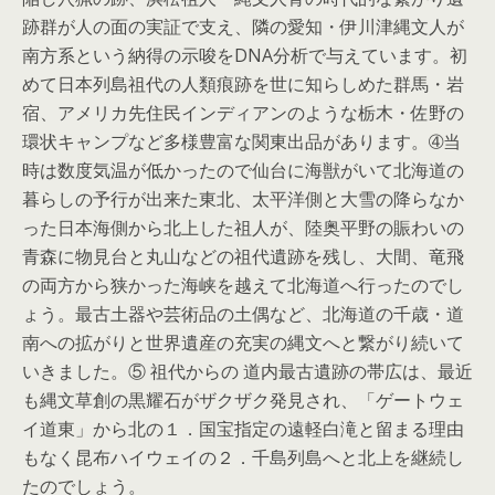
跡群が人の面の実証で支え、隣の愛知・伊川津縄文人が
南方系という納得の示唆をDNA分析で与えています。初
めて日本列島祖代の人類痕跡を世に知らしめた群馬・岩
宿、アメリカ先住民インディアンのような栃木・佐野の
環状キャンプなど多様豊富な関東出品があります。➃当
時は数度気温が低かったので仙台に海獣がいて北海道の
暮らしの予行が出来た東北、太平洋側と大雪の降らなか
った日本海側から北上した祖人が、陸奥平野の賑わいの
青森に物見台と丸山などの祖代遺跡を残し、大間、竜飛
の両方から狭かった海峡を越えて北海道へ行ったのでし
ょう。最古土器や芸術品の土偶など、北海道の千歳・道
南への拡がりと世界遺産の充実の縄文へと繋がり続いて
いきました。⑤ 祖代からの 道内最古遺跡の帯広は、最近
も縄文草創の黒耀石がザクザク発見され、「ゲートウェ
イ道東」から北の１．国宝指定の遠軽白滝と留まる理由
もなく昆布ハイウェイの２．千島列島へと北上を継続し
たのでしょう。