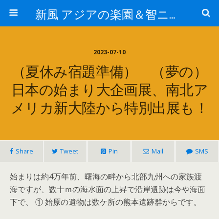
新風 アジアの楽園＆智ニア来富
2023-07-10
（夏休み宿題準備） （夢の）
日本の始まり大企画展、南北ア
メリカ新大陸から特別出展も！
Share
Tweet
Pin
Mail
SMS
始まりは約4万年前、曙海の畔から北部九州への家族渡
海ですが、数十ｍの海水面の上昇で沿岸遺跡は今や海面
下で、 ① 始原の遺物は数ケ所の熊本遺跡群からです。