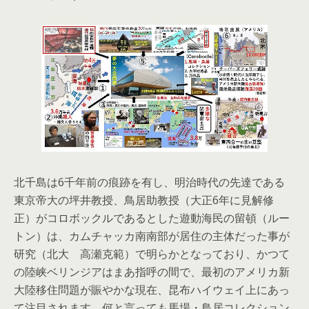
北千島は6千年前の痕跡を有し、明治時代の先達である
東京帝大の坪井教授、鳥居助教授（大正6年に見解修
正）がコロボックルであるとした遊動海民の留頓（ルー
トン）は、カムチャッカ南南部が居住の主体だった事が
研究（北大 高瀬克範）で明らかとなっており、かつて
の陸峡ベリンジアはまあ指呼の間で、最初のアメリカ新
大陸移住問題が賑やかな現在、昆布ハイウェイ上にあっ
て注目されます。何と言っても馬場・鳥居コレクション