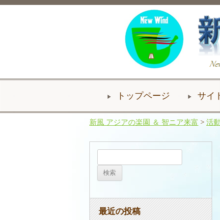
トップページ
サイ
新風 アジアの楽園 ＆ 智ニア来富
>
活
検
索:
最近の投稿