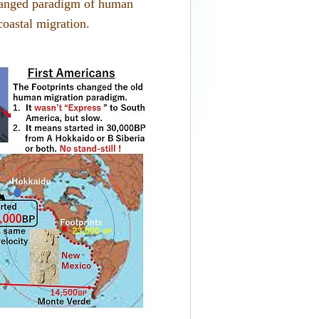
hanged paradigm of human
oastal migration.