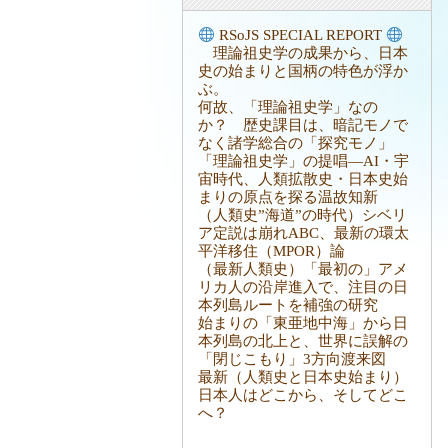
RSoJS SPECIAL REPORT
理論祖史学の成果から、日本
史の始まりと国柄の特色が浮か
ぶ。
何故、「理論祖史学」なの
か？ 歴史課目は、暗記モノで
なく諸学総合の「探究モノ」
「理論祖史学」の提唱―AI・宇
宙時代、人類拡散史・日本史始
まりの原点を探る温故知新
（人類史”海道”の時代）シベリ
ア定説は崩れABC、最新の環太
平洋移住（MPOR）論
（最新人類史）「最初の」アメ
リカ人の沿岸進入で、注目の日
本列島ルートを補強の研究
始まりの「東亜地中海」から日
本列島の北上と、世界に誤解の
「閉じこもり」3方向渡来図
最新（人類史と日本史始まり）
日本人はどこから、そしてどこ
へ？