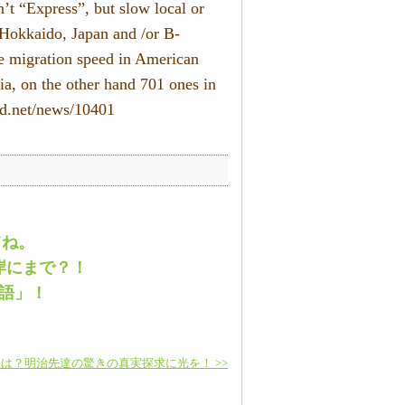
’t “Express”, but slow local or
-Hokkaido, Japan and /or B-
me migration speed in American
ria, on the other hand 701 ones in
nd.net/news/10401
てね。
岸にまで？！
語」！
は？明治先達の驚きの真実探求に光を！ >>