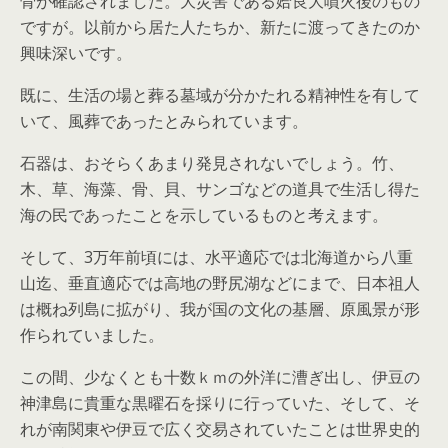
骨が確認されました。大災害である姶良大噴火後のもの
ですが。以前から居た人たちか、新たに渡ってきたのか
興味深いです。
既に、生活の場と葬る墓域が分かたれる精神性を有して
いて、風葬であったとみられています。
石器は、おそらくあまり発見されないでしょう。竹、
木、草、海藻、骨、貝、サンゴなどの道具で生活し得た
海の民であったことを示しているものと考えます。
そして、3万年前頃には、水平適応では北海道から八重
山迄、垂直適応では高地の野尻湖などにまで、日本祖人
は概ね列島に拡がり、我が国の文化の基層、原風景が形
作られていました。
この間、少なくとも十数ｋｍの外洋に漕ぎ出し、伊豆の
神津島に貴重な黒曜石を採りに行っていた、そして、そ
れが南関東や伊豆で広く交易されていたことは世界史的