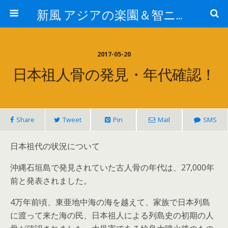
新風 アジアの楽園＆智ニア来富
2017-05-20
日本祖人骨の発見・年代確認！
Share
Tweet
Pin
Mail
SMS
日本祖代の状況について
沖縄石垣島で発見されていた古人骨の年代は、27,000年
前と発表されました。
4万年前頃、東亜地中海の海を越えて、家族で日本列島
に渡って来た海の民、日本祖人による列島史の初期の人