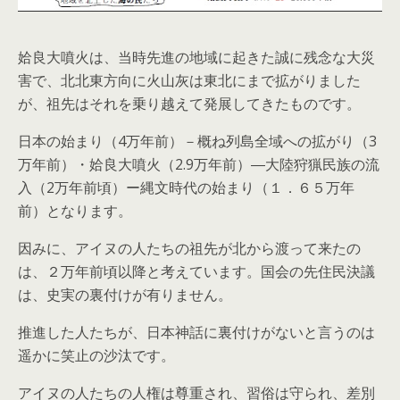
姶良大噴火は、当時先進の地域に起きた誠に残念な大災
害で、北北東方向に火山灰は東北にまで拡がりました
が、祖先はそれを乗り越えて発展してきたものです。
日本の始まり（4万年前）－概ね列島全域への拡がり（3
万年前）・姶良大噴火（2.9万年前）―大陸狩猟民族の流
入（2万年前頃）ー縄文時代の始まり（１．６５万年
前）となります。
因みに、アイヌの人たちの祖先が北から渡って来たの
は、２万年前頃以降と考えています。国会の先住民決議
は、史実の裏付けが有りません。
推進した人たちが、日本神話に裏付けがないと言うのは
遥かに笑止の沙汰です。
アイヌの人たちの人権は尊重され、習俗は守られ、差別