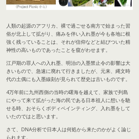
人類の起源のアフリカ、裸で過ごせる南方で始まった習
俗が北上して拡がり、痛みを伴い入れ墨が今も各地に根
強く残っていることは、それが信仰などと結びついた精
神性の高いものであったことを窺がわせます。
江戸期の罪人への入れ墨、明治の入墨禁止令の影響は大
きいもので、急速に廃れて行きましたが、元来、縄文時
代の土偶にも入墨線刻が見られて歴史は古いものです。
4万年前に九州西側の当時の曙海を越えて、家族で列島
にやって来て拡がった海の民である日本祖人に想いを馳
せる時、おそらくボディペインティング、入れ墨をして
いたのではと思います。
さて、DNA分析で日本人は何処から来たのかがよく論じ
られます。