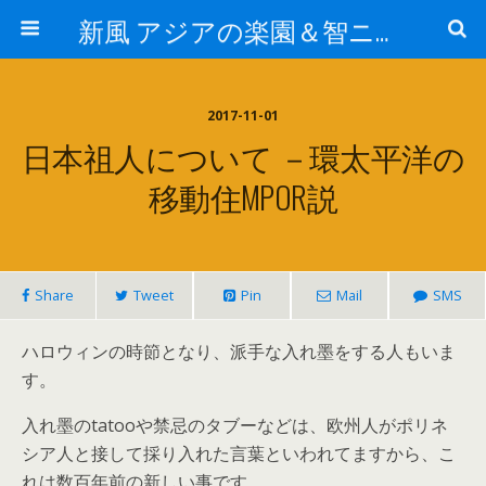
新風 アジアの楽園＆智ニア来富
2017-11-01
日本祖人について －環太平洋の
移動住MPOR説
Share
Tweet
Pin
Mail
SMS
ハロウィンの時節となり、派手な入れ墨をする人もいま
す。
入れ墨のtatooや禁忌のタブーなどは、欧州人がポリネ
シア人と接して採り入れた言葉といわれてますから、こ
れは数百年前の新しい事です。