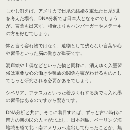
しかし例えば、アメリカで日系の結婚を重ねた日系5世
を考えた場合、DNA分析では日本人となるのでしょう
が、言葉も出来ず、和食よりもハンバーガーやステーキ
の方を好むでしょう。
体と言う容れ物ではなく、遺物として残らない言葉や心
や習俗といった脳の働きが重要です。
洞窟絵や土偶などといった物と同様に、消えゆく入墨習
俗は重要な心の働きや種族の関係を窺がわせるものとし
てもっと研究される必要があるでしょう。
シベリア、アラスカといった着ぶくれする所でも入れ墨
の習俗はあるのですから驚きです。
DNA分析と共に、そこに着目すれば、ずっと古い時代に
南方の海の民の人々が北上し、日本列島、ベーリング海
地域を経て北・南アメリカへ進出して行ったことが、無