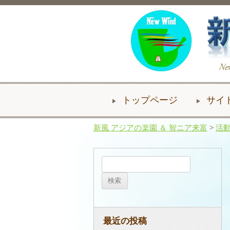
トップページ
サイ
新風 アジアの楽園 ＆ 智ニア来富
>
活
検
索:
最近の投稿