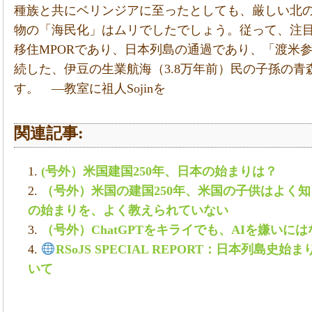
種族と共にベリンジアに至ったとしても、厳しい北
物の「海民化」はムリでしたでしょう。従って、注
移住MPORであり、日本列島の通過であり、「渡米
続した、伊豆の生業航海（3.8万年前）民の子孫の
す。 ―教室に祖人Sojinを
関連記事:
(号外）米国建国250年、日本の始まりは？
（号外）米国の建国250年、米国の子供はよく
の始まりを、よく教えられていない
（号外）ChatGPTをキライでも、AIを嫌いに
RSoJS SPECIAL REPORT：日本列島
いて