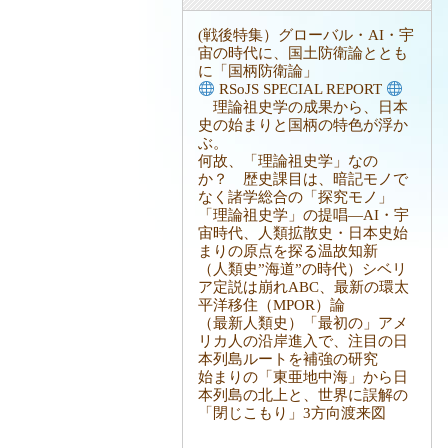
(戦後特集）グローバル・AI・宇
宙の時代に、国土防衛論ととも
に「国柄防衛論」
RSoJS SPECIAL REPORT
理論祖史学の成果から、日本
史の始まりと国柄の特色が浮か
ぶ。
何故、「理論祖史学」なの
か？ 歴史課目は、暗記モノで
なく諸学総合の「探究モノ」
「理論祖史学」の提唱―AI・宇
宙時代、人類拡散史・日本史始
まりの原点を探る温故知新
（人類史”海道”の時代）シベリ
ア定説は崩れABC、最新の環太
平洋移住（MPOR）論
（最新人類史）「最初の」アメ
リカ人の沿岸進入で、注目の日
本列島ルートを補強の研究
始まりの「東亜地中海」から日
本列島の北上と、世界に誤解の
「閉じこもり」3方向渡来図