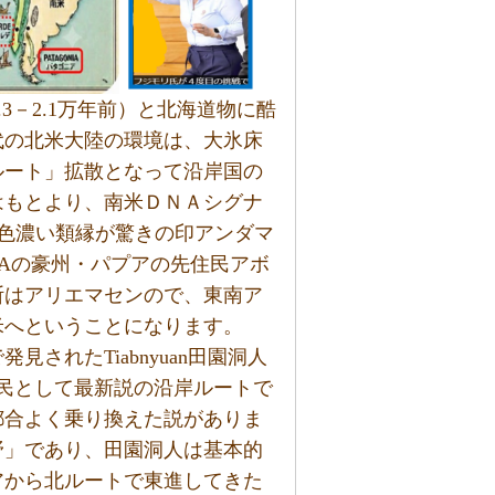
2.3－2.1万年前）と北海道物に酷
代の北米大陸の環境は、大氷床
ルート」拡散となって沿岸国の
はもとより、南米ＤＮＡシグナ
NAの色濃い類縁が驚きの印アンダマ
NAの豪州・パプアの先住民アボ
断はアリエマセンので、東南ア
米へということになります。
されたTiabnyuan田園洞人
民として最新説の沿岸ルートで
都合よく乗り換えた説がありま
野」であり、田園洞人は基本的
アから北ルートで東進してきた