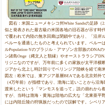
図右：米国ニューメキシコ州White Sandsの足跡（
似と発表された最古級の米国各地の旧石器が示す時
で覆われて内陸の無氷回廊は閉鎖中であり、「沿岸
ペルーを通過したものと考えられています。ペルー
ルPopulation‐Yのブラジル・アマゾン古部族のD
ン諸島Onge（縄文人と類縁）やオーストララシアD
リジニなのですが、万年前に多くの家族が太平洋横
ジアから北上し時計回りでベリンジア陸峡を経て南
図左：欧米では、東アジア基層BEAである北京郊外で発見
（4万年前）が指標であり、渤海に近いことから沿海
渡米したという「マンモスを追って」説の崩れから
すが、当時は渤海・黄海は陸地の広大な「北東亜平
には内陸丘陵の狩猟族だったので誤解です。シベリ