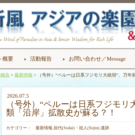
ト概要
活動報告
お問い合わせ／Message
動報告
>
最新情報
> （号外）“ペルーは日系フジモリ大統領”、万
2026.07.5
（号外）“ペルーは日系フジモリ
類「沿岸」拡散史が蘇る？！
カテゴリー：
最新情報
,
祖代(Sodai)・祖人(Sojin)
,
遺跡