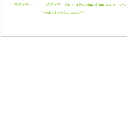
<< 前の記事へ
次の記事：The First Peopling of Americas as the Coas
Models Have Collapsed >>