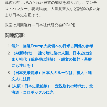
戦後80年、埋められた民族の知財を取り戻し、マンモ
ス・ハンター、騎馬民族、大量渡来人など誤解の多い始
まり日本史を正そう。
教室は周回遅れ―日本祖代研究会(RGaPJ)
関連記事:
号外 当選Trump大統領への日米古関係の参考
（AI新時代） 建て増し脳の人類、日本史は始
まり祖代（断絶視は誤解）・縄文の根幹・基盤
にも注目を！
（日本史最前線）日本人のルーツは、祖人・縄
文人に注目
(人類・日本史最前線） 定説崩れの時代に、北
海道・コロボックルに光