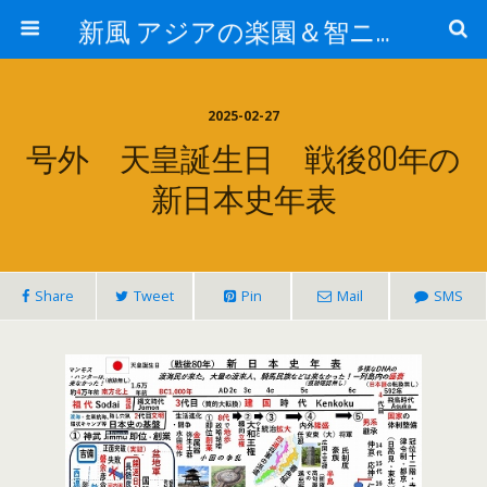
新風 アジアの楽園＆智ニア来富
2025-02-27
号外 天皇誕生日 戦後80年の
新日本史年表
Share
Tweet
Pin
Mail
SMS