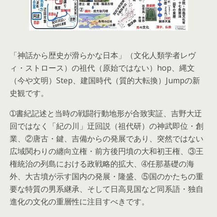
「神話から歴史が滑らかな日本」（文化人類学者レヴ
ィ・ストロース）の祖代（原始ではない）hop、縄文
（今や文明）Step、建国時代（質的大転換）Jumpの新
史観です。
➀書紀記述と当時の戦闘行動地形が合致実証、吉野大迂
回ではなく「紀の川」迂回説（祖代研）の神武即位・創
業、②唐古・鍵、吉備からの発展であり、突然ではない
広域関わりの纏向立権・前方後円墳の大和初王権、③王
権統治の列島における政戦略的拡大、➃任那基礎の海
外、大古墳が示す国内の発展・隆盛、⑤国のかたちの重
要な特質の男系継承、そして日高見国など同系語・独自
進化の文化の重層性に注目すべきです。