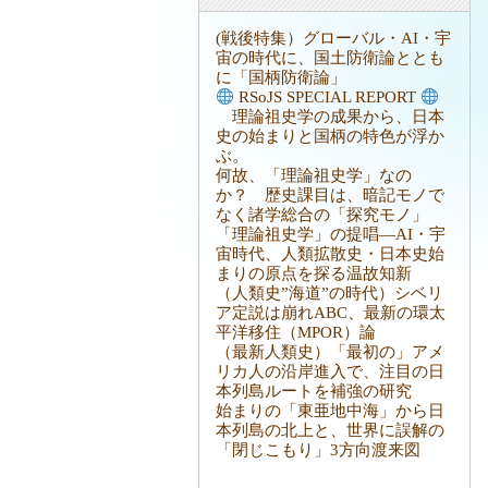
(戦後特集）グローバル・AI・宇
宙の時代に、国土防衛論ととも
に「国柄防衛論」
RSoJS SPECIAL REPORT
理論祖史学の成果から、日本
史の始まりと国柄の特色が浮か
ぶ。
何故、「理論祖史学」なの
か？ 歴史課目は、暗記モノで
なく諸学総合の「探究モノ」
「理論祖史学」の提唱―AI・宇
宙時代、人類拡散史・日本史始
まりの原点を探る温故知新
（人類史”海道”の時代）シベリ
ア定説は崩れABC、最新の環太
平洋移住（MPOR）論
（最新人類史）「最初の」アメ
リカ人の沿岸進入で、注目の日
本列島ルートを補強の研究
始まりの「東亜地中海」から日
本列島の北上と、世界に誤解の
「閉じこもり」3方向渡来図