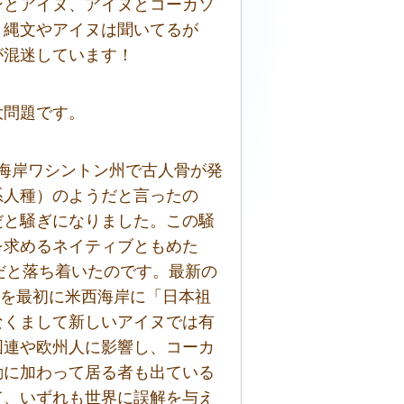
ンとアイヌ、アイヌとコーカソ
、縄文やアイヌは聞いてるが
が混迷しています！
大問題です。
西海岸ワシントン州で古人骨が発
系人種）のようだと言ったの
だと騒ぎになりました。この騒
を求めるネイティブともめた
だと落ち着いたのです。最新の
ェイを最初に米西海岸に「日本祖
なくまして新しいアイヌでは有
国連や欧州人に影響し、コーカ
動に加わって居る者も出ている
て、いずれも世界に誤解を与え