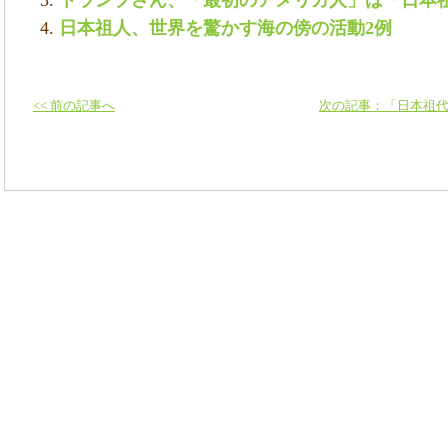
日本祖人、世界を驚かす海の傍の活動2例
<< 前の記事へ
次の記事：「日本祖代