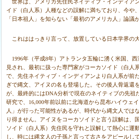
世界は、アメリカ先住民ネイティブ・インディア
イド（白人系）人種などの誤解に満ちており、今や
「日本祖人」を知らない「最初のアメリカ人」論議
これははっきり言って、放置している日本学界の
1996年（平成8年）アトランタ五輪に湧く米国、
見され、最初に扱った専門家がコーカソイド（白人
で、先住ネイティブ・インディアンより白人系が前
ぎで縄文、アイヌの名も登場した。その後人骨返還
が、最終的にはDNA分析で現在のネイティブの先祖
研究で、16,000年前以前に北海道から昆布ハイウ
人」が行った可能性があるが、時代から縄文人では
り得ません。アイヌをコーカソイドと言う誤解は、
ソイド（白人系）先住民を守れと誤解して熱心に運
し、時には縄文人の子孫と言って古さをアピールし