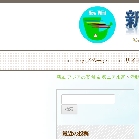
トップページ
サイ
新風 アジアの楽園 ＆ 智ニア来富
>
活
検
索:
最近の投稿