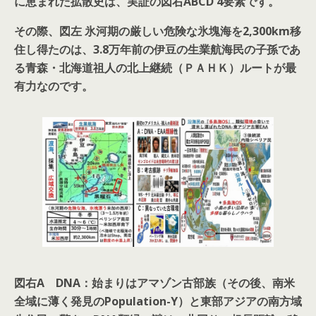
に恵まれた拡散史は、実証の図右ABCD 4要素です。
その際、図左 氷河期の厳しい危険な氷塊海を2,300km移
住し得たのは、3.8万年前の伊豆の生業航海民の子孫であ
る青森・北海道祖人の北上継続（ＰＡＨＫ）ルートが最
有力なのです。
図右A DNA：始まりはアマゾン古部族（その後、南米
全域に薄く発見のPopulation-Y）と東部アジアの南方域