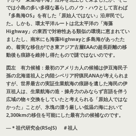
では小島の多い多様な暮らしのノウ・ハウとして言わば
『多島海OS』を有した「原始人ではない」沿岸民でし
た。しかも、環太平洋ルートは北太平洋の「海藻
Highway」の東西で対称性ある類似の環境に恵まれてい
ましたし、南米にも海藻Highwayと多島海があったた
め、着実な移住ができ東アジア古層EAAの超長距離の移
動後も痕跡を維持し得たもので謎ではないのです。
図左 有力候補：最初のアメリカ人の候補は伊豆海民子
孫の北海道祖人と内陸シベリア狩猟民ANAが考えられま
すが、世界最古の実証生業航海の痕跡を遺した海民の伊
豆祖人は、生業航海の造・操舟力のみならず言語を伴う
広域の物々交換をしていたと考えられる「原始人ではな
かった」ことが、氷塊の漂う厳しい低温の海において
2,300kmの移住を可能にした最有力の候補なのです。
―＊祖代研究会(RSoJS) ＃祖人