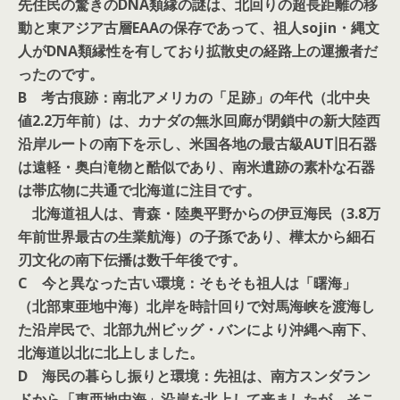
先住民の驚きのDNA類縁の謎は、北回りの超長距離の移
動と東アジア古層EAAの保存であって、祖人sojin・縄文
人がDNA類縁性を有しており拡散史の経路上の運搬者だ
ったのです。
B 考古痕跡：南北アメリカの「足跡」の年代（北中央
値2.2万年前）は、カナダの無氷回廊が閉鎖中の新大陸西
沿岸ルートの南下を示し、米国各地の最古級AUT旧石器
は遠軽・奥白滝物と酷似であり、南米遺跡の素朴な石器
は帯広物に共通で北海道に注目です。
北海道祖人は、青森・陸奥平野からの伊豆海民（3.8万
年前世界最古の生業航海）の子孫であり、樺太から細石
刃文化の南下伝播は数千年後です。
C 今と異なった古い環境：そもそも祖人は「曙海」
（北部東亜地中海）北岸を時計回りで対馬海峡を渡海し
た沿岸民で、北部九州ビッグ・バンにより沖縄へ南下、
北海道以北に北上しました。
D 海民の暮らし振りと環境：先祖は、南方スンダラン
ドから「東亜地中海」沿岸を北上して来ましたが、そこ