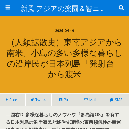
新風 アジアの楽園＆智ニア来富
2026-04-19
（人類拡散史）東南アジアから
南米、小島の多い多様な暮らし
の沿岸民が日本列島「発射台」
から渡米
Share
Tweet
Pin
Mail
SMS
―図右Ｄ 多様な暮らしのノウハウ『多島海OS』を有す
る日本列島の沿岸海民と移住先環境の東西類似性の幸運