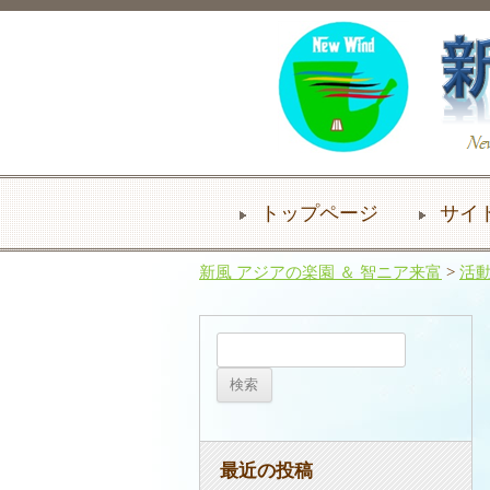
トップページ
サイ
新風 アジアの楽園 ＆ 智ニア来富
>
活
検
索:
最近の投稿