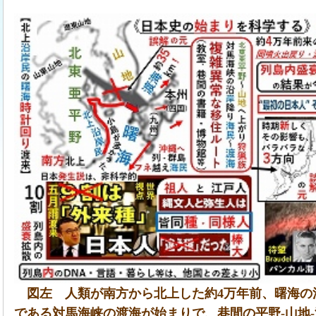
図左 人類が南方から北上した約4万年前、曙海の
である対馬海峡の渡海が始まりで、巷間の平野-山地