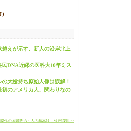
J
）
峡越えが示す、新人の沿岸北上
民DNA近縁の医科大10年ミス
ゃの大槍持ち原始人像は誤解！
最初のアメリカ人」関わりなの
I時代の国際政治・人の基本は、歴史認識 >>