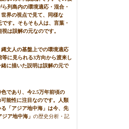
がら列島内の環境適応・混合・
。世界の視点で見て、同様な
元です。そもそも人は、言葉・
能視は誤解の元なのです。
・縄文人の基盤上での環境適応
館等に見られる3方向から渡来し
一緒に描いた説明は誤解の元で
色であり、今2.5万年前頃の
の可能性に注目なのです。人類
いる「アジア地中海」は今、先
アジア地中海」
の歴史分析・記