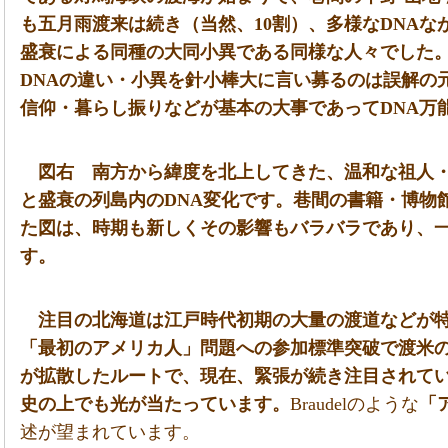
も五月雨渡来は続き
（当然、10割）
、多様なDNAな
盛衰による同種の大同小異である同様な人々でした
DNAの違い・小異を針小棒大に言い募るのは誤解の
信仰・暮らし振りなどが基本の大事であってDNA万
図右 南方から緯度を北上してきた、温和な祖人
と盛衰の列島内のDNA変化です。巷間の書籍・博物
た図は、時期も新しくその影響もバラバラであり、
す。
注目の北海道は江戸時代初期の大量の渡道などが特
「最初のアメリカ人」問題への参加標準突破で渡米
が拡散したルートで、現在、緊張が続き注目されて
史の上でも光が当たっています。
Braudelのような
「
述が望まれています。