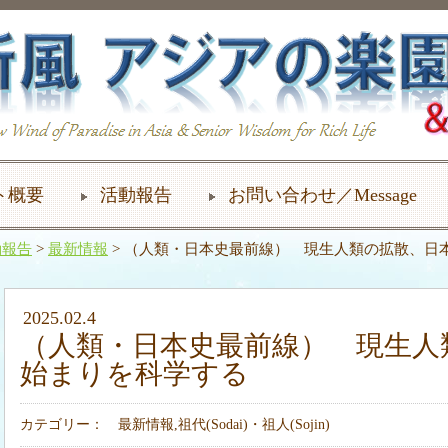
ト概要
活動報告
お問い合わせ／Message
動報告
>
最新情報
> （人類・日本史最前線） 現生人類の拡散、日
2025.02.4
（人類・日本史最前線） 現生人
始まりを科学する
カテゴリー：
最新情報
,
祖代(Sodai)・祖人(Sojin)