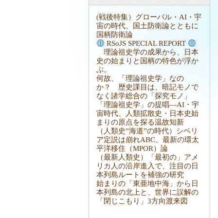
(戦後特集）グローバル・AI・宇
宙の時代、国土防衛論とともに
国柄防衛論
RSoJS SPECIAL REPORT
理論祖史学の成果から、日本
史の始まりと国柄の特色が浮か
ぶ。
何故、「理論祖史学」なの
か？ 歴史課目は、暗記モノで
なく諸学総合の「探究モノ」
「理論祖史学」の提唱―AI・宇
宙時代、人類拡散史・日本史始
まりの原点を探る温故知新
（人類史”海道”の時代）シベリ
ア定説は崩れABC、最新の環太
平洋移住（MPOR）論
（最新人類史）「最初の」アメ
リカ人の沿岸進入で、注目の日
本列島ルートを補強の研究
始まりの「東亜地中海」から日
本列島の北上と、世界に誤解の
「閉じこもり」3方向渡来図