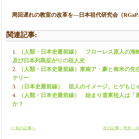
周回遅れの教室の改革を
―
日本祖代研究会（
RGaP
関連記事:
（人類・日本史最前線） フローレス原人の海
及び日本列島拡がりの祖人史
（人類・日本史最前線）東南ア・豪と南米の先住
テリー
（日本史最前線） 祖人のイメージ、ヒゲもじ
（人類・日本史最前線） 始まり道東祖人は「
か？
<< 前の記事へ
次の記事：号外 A