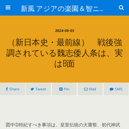
新風 アジアの楽園＆智ニア来富
2024-09-03
（新日本史・最前線） 戦後強
調されている魏志倭人条は、実
はB面
Share
Tweet
Pin
Mail
SMS
図中➀特紀すべき事項は、皇室伝統の大嘗祭、初代神武