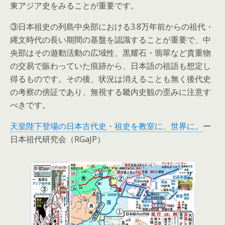
東アジア史をみることが重要です。
③日本祖史の列島中央部における3.8万年前からの祖代・
縄文時代の長い期間の基盤を認識することが重要で、中
央部はその遊動活動の広域性、黒耀石・翡翠など貴重物
の交易で賑わっていた痕跡から、日本語の祖語も想定し
得るものです。その後、状況は消えることも無く後代史
の考察の傍証であり、無視する畿内史観の歪みに注意す
べきです。
天皇陛下登場の日本古代史・祖史を教室に、世界に。
ー
日本祖代研究会（RGaJP）