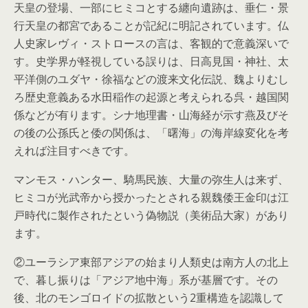
天皇の登場、一部にヒミコとする纏向遺跡は、垂仁・景
行天皇の都宮であることが記紀に明記されています。仏
人史家レヴィ・ストロースの言は、客観的で意義深いで
す。史学界が軽視している誤りは、日高見国・神社、太
平洋側のユダヤ・徐福などの渡来文化伝説、魏よりむし
ろ歴史意義ある水田稲作の起源と考えられる呉・越国関
係などが有ります。シナ地理書・山海経が示す燕及びそ
の後の公孫氏と倭の関係は、「曙海」の海岸線変化を考
えれば注目すべきです。
マンモス・ハンター、騎馬民族、大量の弥生人は来ず、
ヒミコが光武帝から授かったとされる親魏倭王金印は江
戸時代に製作されたという偽物説（美術品大家）があり
ます。
②ユーラシア東部アジアの始まり人類史は南方人の北上
で、暮し振りは「アジア地中海」系が基層です。その
後、北のモンゴロイドの拡散という2重構造を認識して