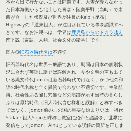
本から出て行かないことは問題です。大雪が降らなかっ
た日本海側からも北上した青森・陸奥平野（当時）で東
西が合一した状況及び世界が注目のKelp（昆布）
Highwayの「道東祖人」が注目されている事を認識すべ
きです。なお沖縄へは、学界は
鹿児島からのトカラ越え
南下説（言語、人類、社会文化の諸学）です。
図左③
旧石器時代名は
不適切
旧石器時代名は世界一般語であり、期間は日本の個別状
況に合わず英語に訳せば誤解され、今や文明の声も出て
いる縄文時代Jomonは新石器時代ではなく、かつ他の和
語の時代名称と全く異質で合わない不適切です。生業航
海、社会性ある陥し穴猟などの痕跡が示す当時の暮らし
ぶりは原始時代（旧人時代含む様相と誤解）と称すべき
ではなく、Jomon前のこの国の重要な始まり史は、祖代
Sodai・祖人Sojinと呼称し教室に紹介と議論を、世界に
発信をしてJomon、Ainuとしている誤解の箇所を正しま