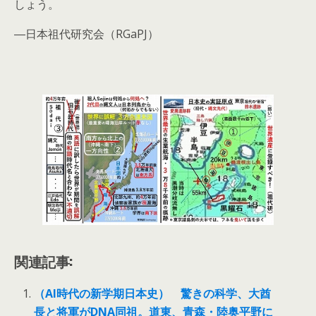
しょう。
―日本祖代研究会（RGaPJ）
関連記事:
（AI時代の新学期日本史） 驚きの科学、大酋
長と将軍がDNA同祖。道東、青森・陸奥平野に