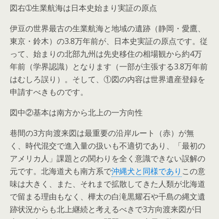
図右➀生業航海は日本史始まり実証の原点
伊豆の世界最古の生業航海と地域の遺跡（静岡・愛鷹、
東京・鈴木）の3.8万年前が、日本史実証の原点です。従
って、始まりの北部九州は先史移住の相場観から約4万
年前（学界認識）となります（一部が主張する3.8万年前
はむしろ誤り）。そして、①図の内容は世界遺産登録を
申請すべきものです。
図中②基本は南方から北上の一方向性
巷間の3方向渡来図は最重要の沿岸ルート（赤）が無
く、時代混交で進入量の扱いも不適切であり、「最初の
アメリカ人」課題との関わりを全く意識できない誤解の
元です。北海道犬も南方系で
沖縄犬と同様であり
この意
味は大きく、また、それまで拡散してきた人類が北海道
で留まる理由もなく、樺太の白滝黒耀石や千島の縄文遺
跡状況からも北上継続と考えるべきで3方向渡来図が日