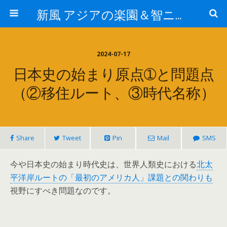
新風 アジアの楽園＆智ニア来富
2024-07-17
日本史の始まり原点➀と問題点
（②移住ルート、③時代名称）
Share
Tweet
Pin
Mail
SMS
今や日本史の始まり時代史は、世界人類史における
北太
平洋岸ルートの「最初のアメリカ人」課題との関わりも
視野にすべき問題なのです。