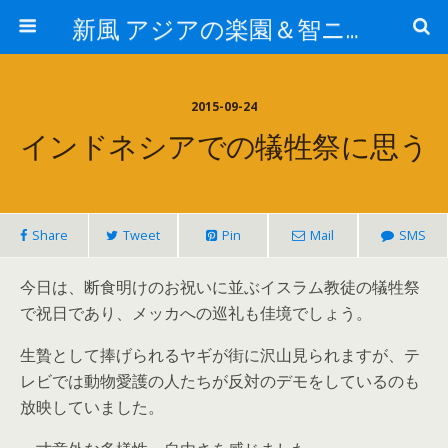
新風 アジアの楽園＆智ニア来富
2015-09-24
インドネシアでの犠牲祭に思う
Share
Tweet
Pin
Mail
SMS
今日は、断食明けのお祝いに並ぶイスラム教徒の犠牲祭
で祝日であり、メッカへの巡礼も佳境でしょう。
生贄として捧げられるヤギが街に沢山見られますが、テ
レビでは動物愛護の人たちが反対のデモをしているのも
放映していました。