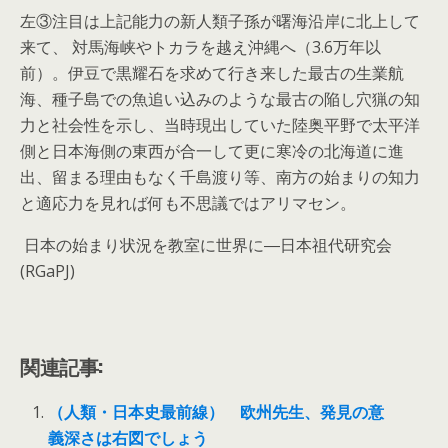
左③注目は上記能力の新人類子孫が曙海沿岸に北上して
来て、 対馬海峡やトカラを越え沖縄へ（3.6万年以
前）。伊豆で黒耀石を求めて行き来した最古の生業航
海、種子島での魚追い込みのような最古の陥し穴猟の知
力と社会性を示し、当時現出していた陸奥平野で太平洋
側と日本海側の東西が合一して更に寒冷の北海道に進
出、留まる理由もなく千島渡り等、南方の始まりの知力
と適応力を見れば何も不思議ではアリマセン。
日本の始まり状況を教室に世界に―日本祖代研究会
(RGaPJ)
関連記事:
（人類・日本史最前線） 欧州先生、発見の意
義深さは右図でしょう