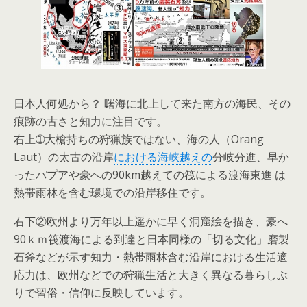
日本人何処から？ 曙海に北上して来た南方の海民、その
痕跡の古さと知力に注目です。
右上➀大槍持ちの狩猟族ではない、海の人（Orang
Laut）の太古の沿岸
における海峡越えの
分岐分進、早か
ったパプアや豪への90km越えての筏による渡海東進 は
熱帯雨林を含む環境での沿岸移住です。
右下②欧州より万年以上遥かに早く洞窟絵を描き、豪へ
90ｋｍ筏渡海による到達と日本同様の「切る文化」磨製
石斧などが示す知力・熱帯雨林含む沿岸における生活適
応力は、欧州などでの狩猟生活と大きく異なる暮らしぶ
りで習俗・信仰に反映しています。