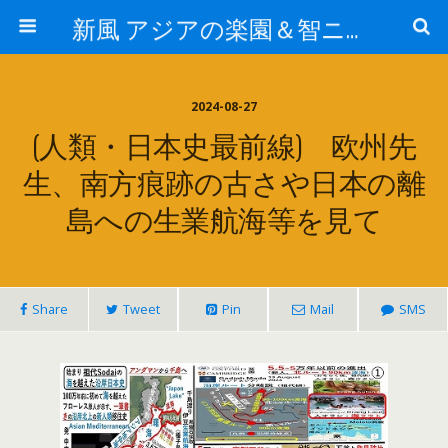
新風 アジアの楽園＆智ニア来富
2024-08-27
(人類・日本史最前線) 欧州先
生、南方痕跡の古さや日本の離
島への生業航海等を見て
Share
Tweet
Pin
Mail
SMS