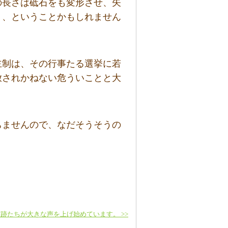
の長さは砥石をも変形させ、矢
く、ということかもしれません
主制は、その行事たる選挙に若
放されかねない危ういことと大
ちませんので、なだそうそうの
跡たちが大きな声を上げ始めています。 >>