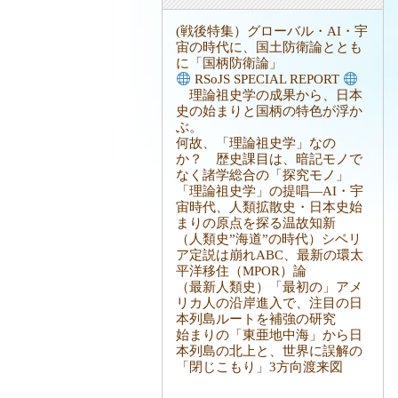
(戦後特集）グローバル・AI・宇
宙の時代に、国土防衛論ととも
に「国柄防衛論」
RSoJS SPECIAL REPORT
理論祖史学の成果から、日本
史の始まりと国柄の特色が浮か
ぶ。
何故、「理論祖史学」なの
か？ 歴史課目は、暗記モノで
なく諸学総合の「探究モノ」
「理論祖史学」の提唱―AI・宇
宙時代、人類拡散史・日本史始
まりの原点を探る温故知新
（人類史”海道”の時代）シベリ
ア定説は崩れABC、最新の環太
平洋移住（MPOR）論
（最新人類史）「最初の」アメ
リカ人の沿岸進入で、注目の日
本列島ルートを補強の研究
始まりの「東亜地中海」から日
本列島の北上と、世界に誤解の
「閉じこもり」3方向渡来図