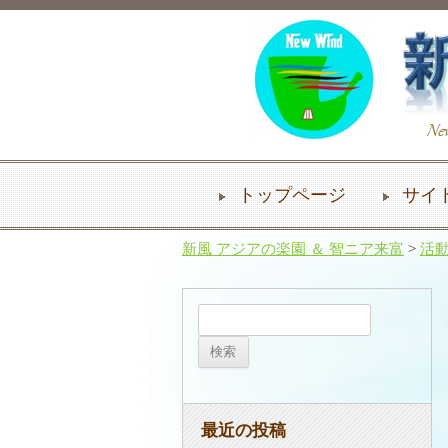
トップページ
サイ
新風 アジアの楽園 ＆ 智ニア来富
>
活
検
索:
最近の投稿