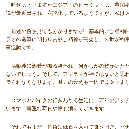
時代は下りますがエジプトのピラミッドは、農閑
説が最近出され、定説化しているようですが、私は
前述の例を見ても分かりますが、基本的には精神
ラオの造築に関わり貢献し精神が高揚し、来世が約
事活動です。
活動後に酒肴が振る舞われ、何がしかの物がいた
ないでしょう。そして、ファラオが神ではないと思
造られなくなります。財力の衰えも一因ではありま
スマホとバイクの行きわたる生活は、万年のアジ
います。貴重な写真や物も消えていきます。
それでもまだ、竹筒に砥石を入れて鎌を研ぎ、バ