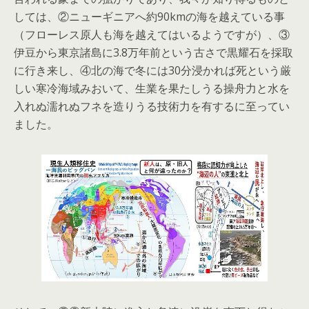
しては、②ニューギニアへ約90kmの海を越えている事
（フローレス原人も海を越えてはいるようですが）、③
伊豆から東京諸島に3.8万年前という古さで黒耀石を採取
に行き来し、④北の海で冬には30分浸かれば死という厳
しい寒冷海域みおいて、生業を果たしうる操舟力と水を
入れぬ濡れぬフネを造りうる技術力を有するに至ってい
ました。