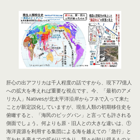
肝心の出アフリカは千人程度の話ですから、現下77億人
への拡大を考えれば重要な視点です。今、「最初のアメ
リカ人」Nativesが北太平洋沿岸からフネで入って来た
ことが新定説化していますが、現生人類の初期移住史を
俯瞰すると、「海民のビッグバン」と言っても許される
側面でしょう。何よりも原・旧人との大きな違いは、①
海洋資源を利用する集団による海を越えての「急行」と
言われる豪までの拡がりであり、我々が知り得るものと