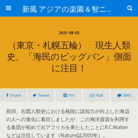
新風 アジアの楽園＆智ニア来富
2021-08-02
（東京・札幌五輪） 現生人類
史、「海民のビッグバン」側面
に注目！
Share
Tweet
Pin
Mail
SMS
前回、右図人類史における格段に認知力が向上した海辺
の人への進化に着目しましたが、この海洋資源を利用す
る集団が初めて出アフリカを果たしたことにR.C.Walter
などは注目しています（Nature誌2000年）。