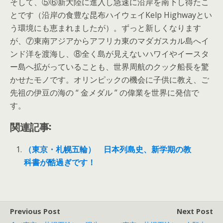
そして、⑤⑥新大陸に進入し急速に沿岸を南下し得たこ
とです（沿岸の食豊な昆布ハイウェイKelp Highwayとい
う環境にも恵まれましたが）。ずっと新しくなります
が、⑦東南アジアからアフリカ東のマダガスカル島へイ
ンド洋を渡海し、⑧全く島が見えないハワイやイースタ
ー島へ拡がっていることも、世界周航のクック船長を驚
かせたモノです。オリンピックの機会に子供に教え、ご
先祖の伊豆の海の “ 金メダル ” の偉業を世界に発信で
す。
関連記事:
（東京・札幌五輪） 日本列島史、新学期の教
科書が酷過ぎです！
Previous Post
Next Post