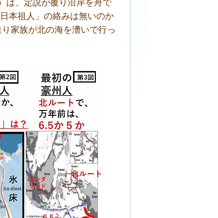
）は、定説が覆り沿岸を舟で
道「日本祖人」の絡みは無いのか
造り家族が北の海を漕いで行っ