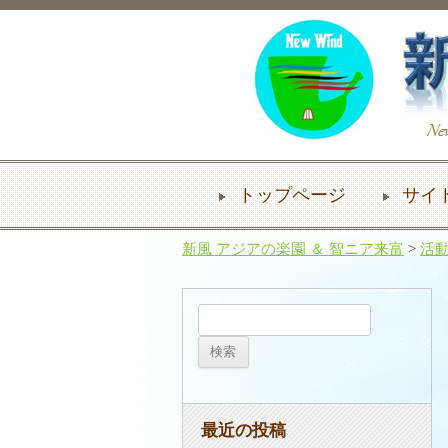
トップページ
サイ
新風 アジアの楽園 ＆ 智ニア来富
>
活
検
索:
最近の投稿