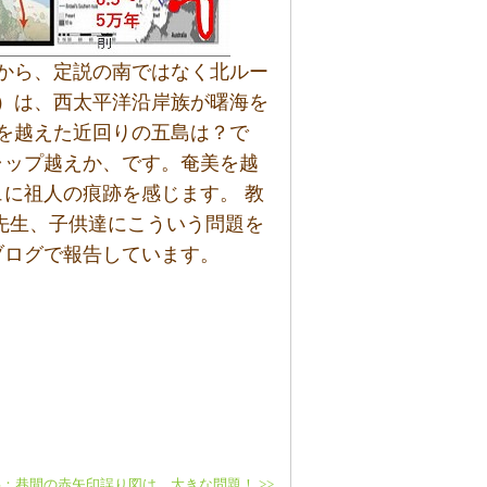
から、定説の南ではなく北ルー
）は、西太平洋沿岸族が曙海を
を越えた近回りの五島は？で
ャップ越えか、です。奄美を越
に祖人の痕跡を感じます。 教
先生、子供達にこういう問題を
ブログで報告しています。
：巷間の赤矢印誤り図は、大きな問題！ >>