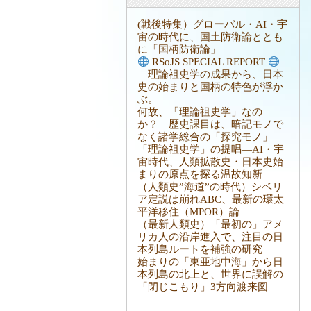
(戦後特集）グローバル・AI・宇
宙の時代に、国土防衛論ととも
に「国柄防衛論」
RSoJS SPECIAL REPORT
理論祖史学の成果から、日本
史の始まりと国柄の特色が浮か
ぶ。
何故、「理論祖史学」なの
か？ 歴史課目は、暗記モノで
なく諸学総合の「探究モノ」
「理論祖史学」の提唱―AI・宇
宙時代、人類拡散史・日本史始
まりの原点を探る温故知新
（人類史”海道”の時代）シベリ
ア定説は崩れABC、最新の環太
平洋移住（MPOR）論
（最新人類史）「最初の」アメ
リカ人の沿岸進入で、注目の日
本列島ルートを補強の研究
始まりの「東亜地中海」から日
本列島の北上と、世界に誤解の
「閉じこもり」3方向渡来図