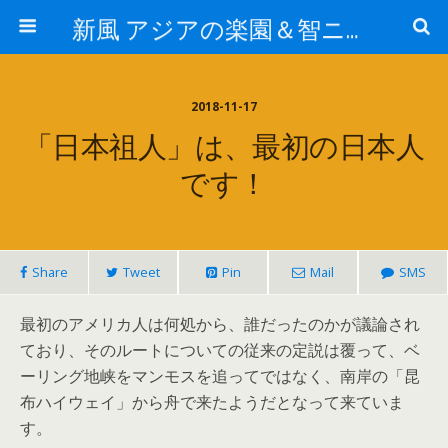
新風 アジアの楽園＆智ニア来富
2018-11-17
「日本祖人」は、最初の日本人
です！
Share
Tweet
Pin
Mail
SMS
最初のアメリカ人は何処から、誰だったのかが議論され
ており、そのルートについての従来の定説は覆って、ベ
ーリング地峡をマンモスを追ってではなく、南岸の「昆
布ハイウェイ」から舟で来たようだとなって来ていま
す。