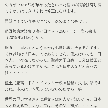
の方がいや五島が早かったといった種々の議論は有り得
ますが、はっきりすれば修正になります。
問題はそういう事ではなく、次のような事です。
網野善彦対談集３海と日本人（260ページ）岩波書店
（
2015年
3月20）から。
網野
「日本」という国号は七世紀末に決まるんです。
それ以前は「日本」ではありません。倭人はいても「日
本人」は存在しなかった。聖徳太子自身、自分は倭王と
言っているわけですから。これを日本人などと言うの
は・・・・・・。
姫田
（忠義 ドキュメンタリー映画監督）失礼な話です
よね。本人はそう思っていないのだから（笑）
世界の歴史学者さんに縄文人は何人かと訊いたら、日本
人と答えるでしょう。では、その父、祖父、・・・は、