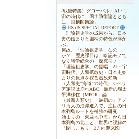
(戦後特集）グローバル・AI・宇
宙の時代に、国土防衛論ととも
に「国柄防衛論」
RSoJS SPECIAL REPORT
理論祖史学の成果から、日本
史の始まりと国柄の特色が浮か
ぶ。
何故、「理論祖史学」なの
か？ 歴史課目は、暗記モノで
なく諸学総合の「探究モノ」
「理論祖史学」の提唱―AI・宇
宙時代、人類拡散史・日本史始
まりの原点を探る温故知新
（人類史”海道”の時代）シベリ
ア定説は崩れABC、最新の環太
平洋移住（MPOR）論
（最新人類史）「最初の」アメ
リカ人の沿岸進入で、注目の日
本列島ルートを補強の研究
始まりの「東亜地中海」から日
本列島の北上と、世界に誤解の
「閉じこもり」3方向渡来図