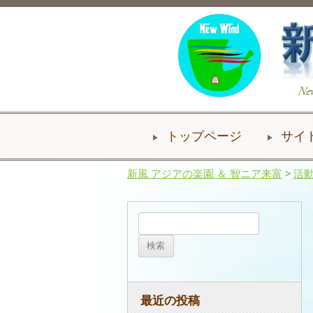
トップページ
サイ
新風 アジアの楽園 ＆ 智ニア来富
>
活
検
索:
最近の投稿