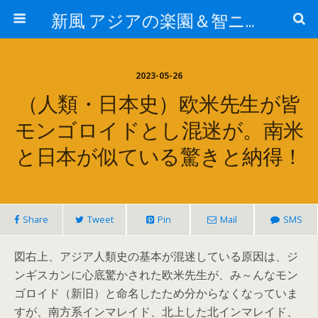
新風 アジアの楽園＆智ニア来富
2023-05-26
（人類・日本史）欧米先生が皆
モンゴロイドとし混迷が。南米
と日本が似ている驚きと納得！
Share
Tweet
Pin
Mail
SMS
図右上、アジア人類史の基本が混迷している原因は、ジ
ンギスカンに心底驚かされた欧米先生が、み～んなモン
ゴロイド（新旧）と命名したため分からなくなっていま
すが、南方系インマレイド、北上した北インマレイド、