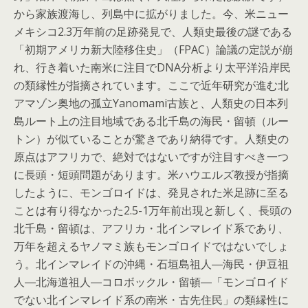
から家族渡海し、列島中に拡がりました。今、米ニュー
メキシコ2.3万年前の足跡発見で、人類史最後の謎である
「初期アメリカ新大陸移住史」（FPAC）論議の定説が崩
れ、行き着いた南米に注目でDNA分析より太平洋沿岸民
の類縁性が指摘されています。ここで近年研究が進む北
アマゾン奥地の孤立Yanomami古族と、人類史の日本列
島ルート上の注目地域である北千島の海民・留頓（ルー
トン）が似ていることが驚きであり納得です。人類史の
原点はアフリカで、絶対ではないですが注目すべき一つ
に長頭・短頭問題があります。米ハウエルズ教授が指摘
したように、モンゴロイドは、発見された米足跡に至る
ことは有り得なかった2.5-1万年前出現と新しく、長頭の
北千島・留頓は、アフリカ・北インマレイド系であり、
万年を超えるヤノマミ族もモンゴロイドではないでしょ
う。北インマレイドの沖縄・石垣島祖人―海民・伊豆祖
人―北海道祖人―コロボックル・留頓―「モンゴロイド
でない北インマレイド系の南米・古先住民」の類縁性に