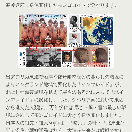
寒冷適応で身体変化したモンゴロイドで分かります。
出アフリカ東進で沿岸や熱帯雨林などの暮らしの環境に
よりスンダランド地域で変化した「インマレイド」が、
北上し亜熱帯環境を越えて寒さのある北に入って「北イ
ンマレイド」に変化し、また、シベリア南において東西
から進んだ人類は、 万年後には 寒さ・風・雪の厳しい環
境に適応してモンゴロイドに大きく身体変化しました。
日本人の祖先・祖人Sojinは、「曙海」の畔・「北東亜平
野」沿岸（朝鮮半島は無く、大陸から来たは誤解です）