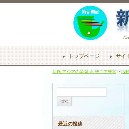
トップページ
サイ
新風 アジアの楽園 ＆ 智ニア来富
>
活
検
索:
最近の投稿