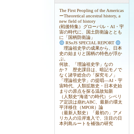
The First Peopling of the Americas
ーTheoretical ancestral history, a
new field of history
(戦後特集）グローバル・AI・宇
宙の時代に、国土防衛論ととも
に「国柄防衛論」
RSoJS SPECIAL REPORT
理論祖史学の成果から、日本
史の始まりと国柄の特色が浮か
ぶ。
何故、「理論祖史学」なの
か？ 歴史課目は、暗記モノで
なく諸学総合の「探究モノ」
「理論祖史学」の提唱―AI・宇
宙時代、人類拡散史・日本史始
まりの原点を探る温故知新
（人類史”海道”の時代）シベリ
ア定説は崩れABC、最新の環太
平洋移住（MPOR）論
（最新人類史）「最初の」アメ
リカ人の沿岸進入で、注目の日
本列島ルートを補強の研究